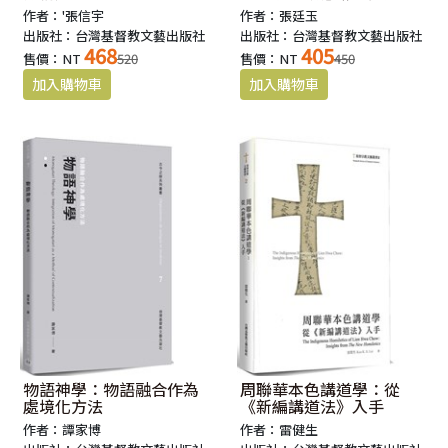
神學思維
作者：'張信宇
作者：張廷玉
出版社：台灣基督教文藝出版社
出版社：台灣基督教文藝出版社
468
405
售價：NT
520
售價：NT
450
物語神學：物語融合作為
周聯華本色講道學：從
處境化方法
《新編講道法》入手
作者：譚家博
作者：雷健生