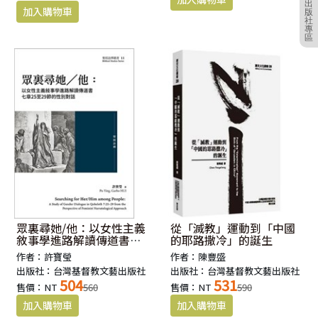
出
版
社
專
區
眾裏尋她/他：以女性主義
從「滅教」運動到「中國
敘事學進路解讀傳道書七
的耶路撒冷」的誕生
章25至29節的性別對話
作者：許寶瑩
作者：陳豐盛
出版社：台灣基督教文藝出版社
出版社：台灣基督教文藝出版社
504
531
售價：NT
560
售價：NT
590