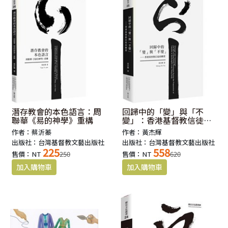
潛存教會的本色語言：周
回歸中的「變」與「不
聯華《易的神學》重構
變」：香港基督教信徒的
撕裂
作者：蔡沂蓁
作者：黃杰輝
出版社：台灣基督教文藝出版社
出版社：台灣基督教文藝出版社
225
558
售價：NT
250
售價：NT
620