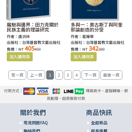
魔魅與邊界：田力克關於
多與一：奧古斯丁與阿奎
民族主義的理論研究
那論創造的分受
作者：唐洪林
作者：葛擁華
出版社：台灣基督教文藝出版社
出版社：台灣基督教文藝出版社
405
342
售價：NT
450
售價：NT
380
1
2
3
4
付款方式：
傳真刷卡、虛擬轉帳、郵
政劃撥、超商取貨付款
關於我們
商品快訊
常見問題FAQ
全館新品
聯絡我們
館長推薦