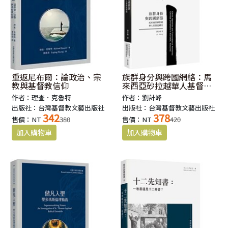
重返尼布爾：論政治、宗
族群身分與跨國網絡：馬
教與基督教信仰
來西亞砂拉越華人基督徒
研究
作者：理查．克魯特
作者：劉計峰
出版社：台灣基督教文藝出版社
出版社：台灣基督教文藝出版社
342
378
售價：NT
380
售價：NT
420