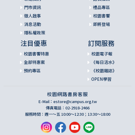
門市資訊
禮品專區
徵人啟事
校園書饗
消息活動
即將登場
隱私權政策
注目優惠
訂閱服務
校園書饗特惠
校園電子報
全部特惠案
《每日活水》
預約專區
《校園雜誌》
OPEN學習
校園網路書房客服
E-Mail：
estore@campus.org.tw
傳真電話：02-2918-2466
服務時間：週一～五 10:00～12:30；13:30～18:00