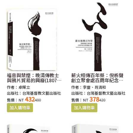
福音與禁煙：晚清傳教士
薪火相傳百年祭：倪柝聲
與鴉片貿易的興廢(1807-
創立聚會處百周年紀念會
1911)
議論文集
作者：卓輝立
作者：李靈、肖清和
出版社：台灣基督教文藝出版社
出版社：台灣基督教文藝出版社
432
378
售價：NT
480
售價：NT
420