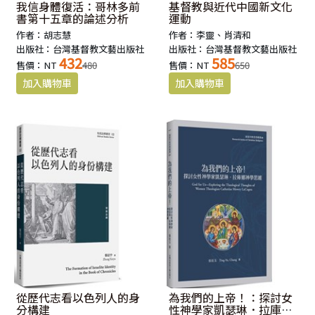
我信身體復活：哥林多前
基督教與近代中國新文化
書第十五章的論述分析
運動
作者：胡志慧
作者：李靈、肖清和
出版社：台灣基督教文藝出版社
出版社：台灣基督教文藝出版社
432
585
售價：NT
480
售價：NT
650
從歷代志看以色列人的身
為我們的上帝！：探討女
分構建
性神學家凱瑟琳．拉庫娜