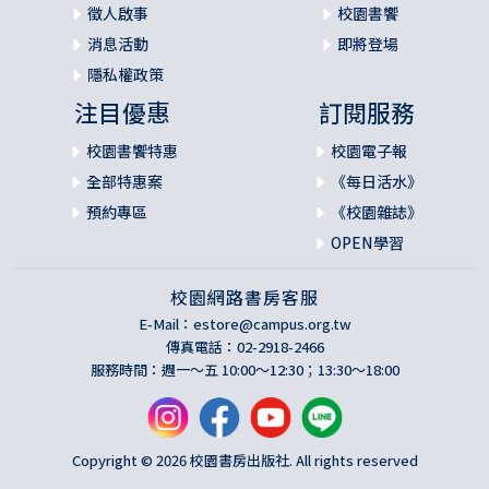
徵人啟事
校園書饗
消息活動
即將登場
隱私權政策
注目優惠
訂閱服務
校園書饗特惠
校園電子報
全部特惠案
《每日活水》
預約專區
《校園雜誌》
OPEN學習
校園網路書房客服
E-Mail：
estore@campus.org.tw
傳真電話：02-2918-2466
服務時間：週一～五 10:00～12:30；13:30～18:00
Copyright © 2026 校園書房出版社. All rights reserved