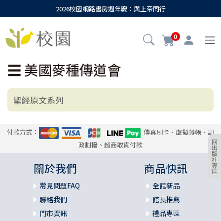
2026校園網路書房週年慶：與上帝同行
0
☰
美國麥種傳道會
聖經原文系列
付款方式：
傳真刷卡、虛擬轉帳、郵
回
政劃撥、超商取貨付款
出
版
社
關於我們
商品快訊
專
區
常見問題FAQ
全館新品
聯絡我們
館長推薦
門市資訊
禮品專區