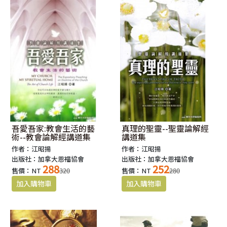
吾愛吾家:教會生活的藝
真理的聖靈--聖靈論解經
術--教會論解經講道集
講道集
作者：江昭揚
作者：江昭揚
出版社：加拿大恩福協會
出版社：加拿大恩福協會
288
252
售價：NT
320
售價：NT
280