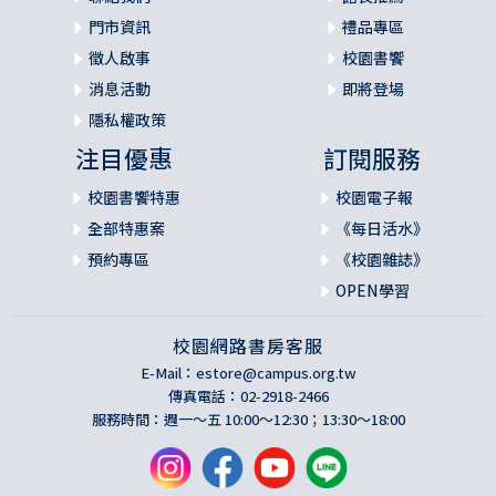
門市資訊
禮品專區
徵人啟事
校園書饗
消息活動
即將登場
隱私權政策
注目優惠
訂閱服務
校園書饗特惠
校園電子報
全部特惠案
《每日活水》
預約專區
《校園雜誌》
OPEN學習
校園網路書房客服
E-Mail：
estore@campus.org.tw
傳真電話：02-2918-2466
服務時間：週一～五 10:00～12:30；13:30～18:00