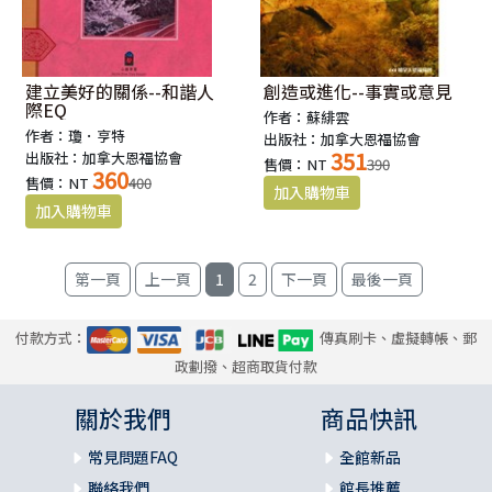
建立美好的關係--和諧人
創造或進化--事實或意見
際EQ
作者：蘇緋雲
作者：瓊．亨特
出版社：加拿大恩福協會
351
出版社：加拿大恩福協會
售價：NT
390
360
售價：NT
400
1
2
付款方式：
傳真刷卡、虛擬轉帳、郵
政劃撥、超商取貨付款
關於我們
商品快訊
常見問題FAQ
全館新品
聯絡我們
館長推薦