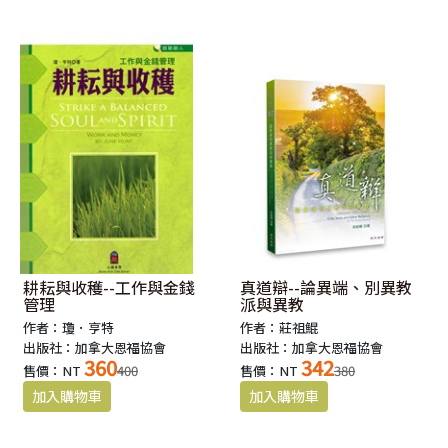
耕耘與收穫--工作與金錢
真道辯--論異端、別異教
管理
派與異教
作者：瓊．亨特
作者：莊祖鯤
出版社：加拿大恩福協會
出版社：加拿大恩福協會
360
342
售價：NT
400
售價：NT
380