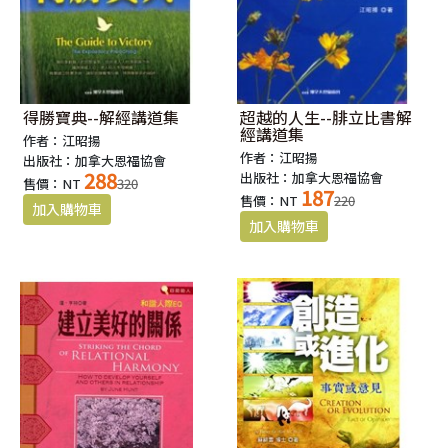
得勝寶典--解經講道集
超越的人生--腓立比書解
經講道集
作者：江昭揚
作者：江昭揚
出版社：加拿大恩福協會
288
出版社：加拿大恩福協會
售價：NT
320
187
售價：NT
220