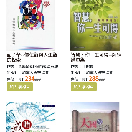
面子學--價值觀與人生觀
智慧，你一生可得--解經
的探索
講道集
作者：區應毓&林國祥&梁燕城
作者：江昭揚
出版社：加拿大恩福協會
出版社：加拿大恩福協會
234
288
售價：NT
260
售價：NT
320