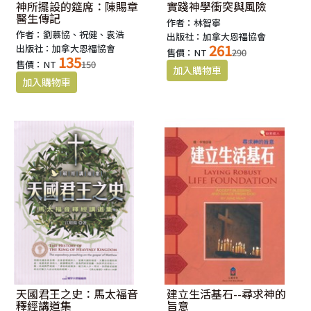
神所擺設的筵席：陳賜章
實踐神學衝突與風險
醫生傳記
作者：林智寧
作者：劉慕協、祝健、袁浩
出版社：加拿大恩福協會
261
出版社：加拿大恩福協會
售價：NT
290
135
售價：NT
150
天國君王之史：馬太福音
建立生活基石--尋求神的
釋經講道集
旨意