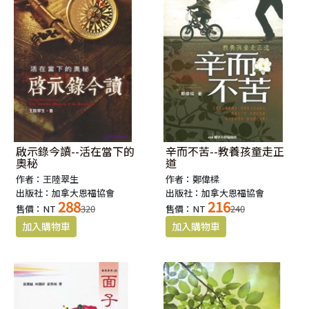
啟示錄今讀--活在當下的
辛而不苦--教養孩童走正
奧秘
道
作者：王陸翠生
作者：鄭偉樑
出版社：加拿大恩福協會
出版社：加拿大恩福協會
288
216
售價：NT
320
售價：NT
240