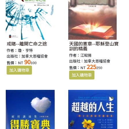
戒賭--離開亡命之途
天國的憲章--耶穌登山寶
訓的精義
作者：瓊．亨特
作者：江昭揚
出版社：加拿大恩福協會
90
出版社：加拿大恩福協會
售價：NT
100
225
售價：NT
250