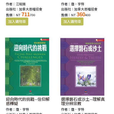
作者：江昭揚
作者：瓊．亨特
出版社：加拿大恩福協會
出版社：加拿大恩福協會
711
360
售價：NT
790
售價：NT
400
迎向時代的挑戰--信仰解
選擇磐石或沙土--理解真
惑釋疑
理分辨宗教
作者：瓊．亨特
作者：瓊．亨特