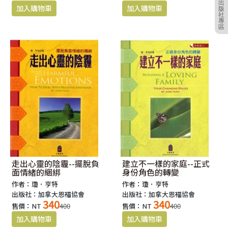
出
版
社
專
區
走出心靈的陰霾--擺脫負
建立不一樣的家庭--正式
面情緒的綑綁
身份角色的轉變
作者：瓊．亨特
作者：瓊．亨特
出版社：加拿大恩福協會
出版社：加拿大恩福協會
340
340
售價：NT
400
售價：NT
400