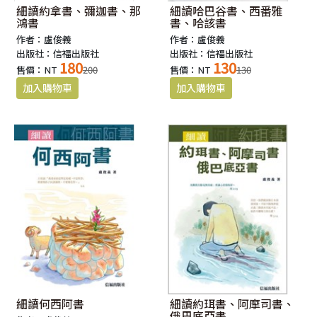
細讀約拿書、彌迦書、那
細讀哈巴谷書、西番雅
鴻書
書、哈該書
作者：盧俊義
作者：盧俊義
出版社：信福出版社
出版社：信福出版社
180
130
售價：NT
200
售價：NT
130
細讀何西阿書
細讀約珥書、阿摩司書、
俄巴底亞書