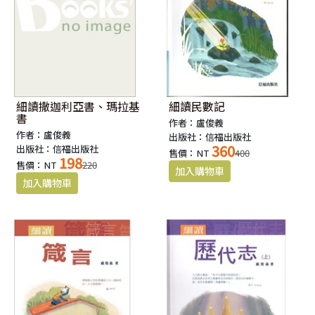
細讀撒迦利亞書、瑪拉基
細讀民數記
書
作者：盧俊義
作者：盧俊義
出版社：信福出版社
360
出版社：信福出版社
售價：NT
400
198
售價：NT
220