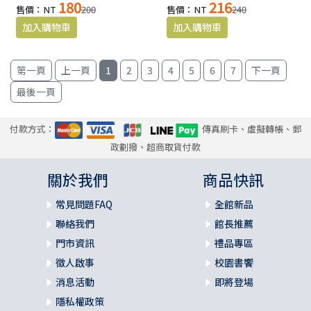
180
216
售價：NT
200
售價：NT
240
1
2
3
4
5
6
7
付款方式：
傳真刷卡、虛擬轉帳、郵
政劃撥、超商取貨付款
關於我們
商品快訊
常見問題FAQ
全館新品
聯絡我們
館長推薦
門市資訊
禮品專區
徵人啟事
校園書饗
消息活動
即將登場
隱私權政策