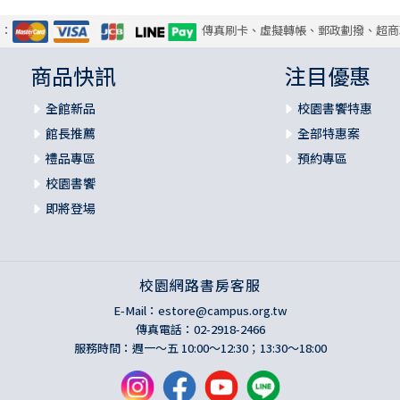
式：
傳真刷卡、虛擬轉帳、郵政劃撥、超商
商品快訊
注目優惠
全館新品
校園書饗特惠
館長推薦
全部特惠案
禮品專區
預約專區
校園書饗
即將登場
校園網路書房客服
E-Mail：
estore@campus.org.tw
傳真電話：02-2918-2466
服務時間：週一～五 10:00～12:30；13:30～18:00