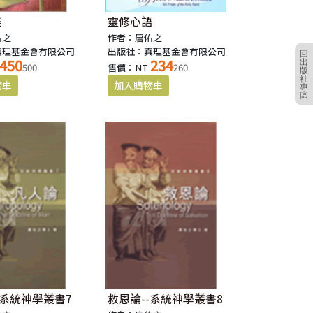
美
靈修心語
佑之
作者：唐佑之
真理基金會有限公司
出版社：真理基金會有限公司
回
450
234
出
500
售價：NT
260
版
社
專
區
-系統神學叢書7
救恩論--系統神學叢書8