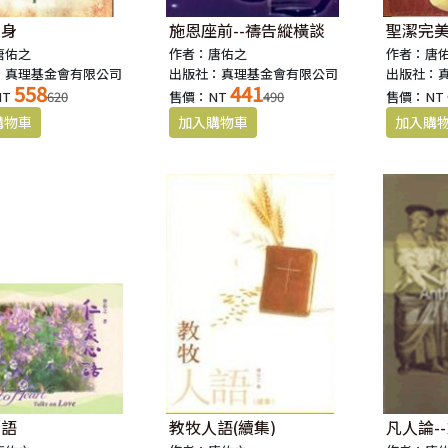
肉身
施恩座前--禱告縱橫談
聖潔完
唐佑之
作者：唐佑之
作者：唐
：真理基金會有限公司
出版社：真理基金會有限公司
出版社：
558
441
NT
620
售價：NT
490
售價：NT
心語
教牧人語(續集)
凡人論-