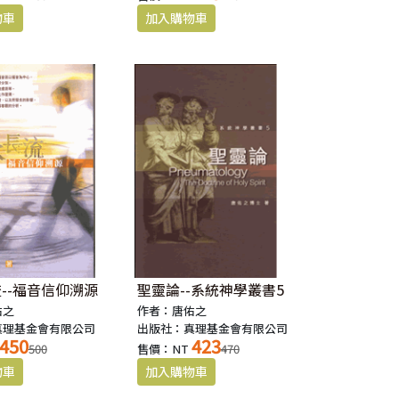
--福音信仰溯源
聖靈論--系統神學叢書5
佑之
作者：唐佑之
真理基金會有限公司
出版社：真理基金會有限公司
450
423
500
售價：NT
470