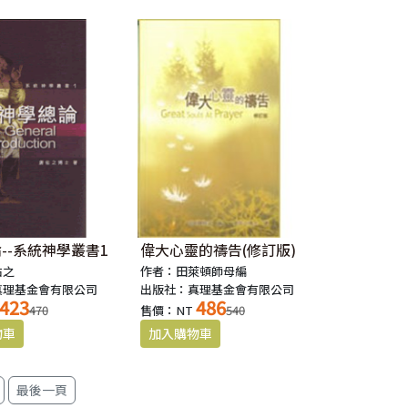
--系統神學叢書1
偉大心靈的禱告(修訂版)
佑之
作者：田萊頓師母編
真理基金會有限公司
出版社：真理基金會有限公司
423
486
470
售價：NT
540