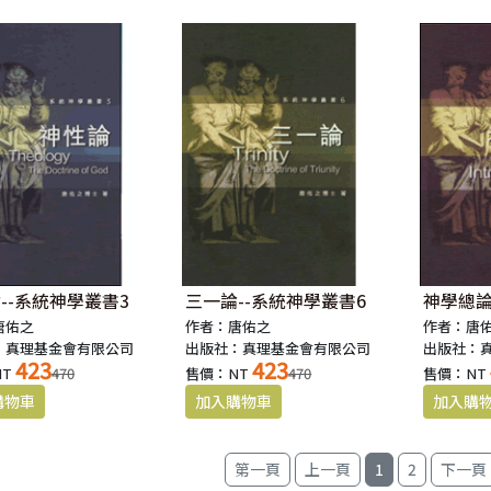
--系統神學叢書3
三一論--系統神學叢書6
神學總論
唐佑之
作者：唐佑之
作者：唐
：真理基金會有限公司
出版社：真理基金會有限公司
出版社：
423
423
NT
470
售價：NT
470
售價：NT
1
2