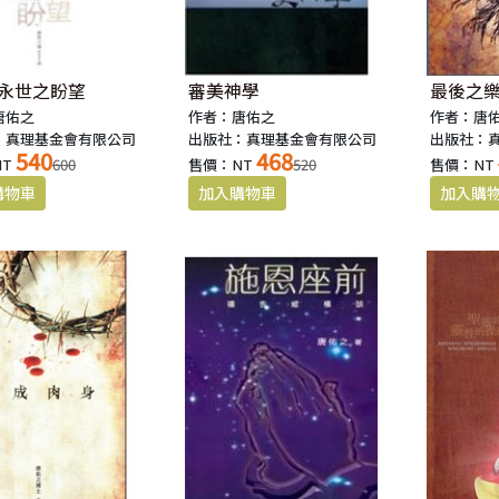
-永世之盼望
審美神學
最後之
唐佑之
作者：唐佑之
作者：唐
：真理基金會有限公司
出版社：真理基金會有限公司
出版社：
540
468
NT
600
售價：NT
520
售價：NT