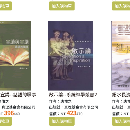
宣講--話語的職事
啟示論--系統神學叢書2
細水長流
唐佑之
作者：唐佑之
作者：唐
：真理基金會有限公司
出版社：真理基金會有限公司
出版社：
396
423
NT
440
售價：NT
470
售價：NT