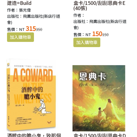
建造=Build
盒卡/1500/刮刮恩典卡E
(40張)
作者：張光偉
作者：
出版社：飛鷹出版社(新店行道
出版社：飛鷹出版社(新店行道
會)
315
會)
售價：NT
350
150
售價：NT
150
酒醡中的膽小鬼，致那個
盒卡/1500/刮刮恩典卡D