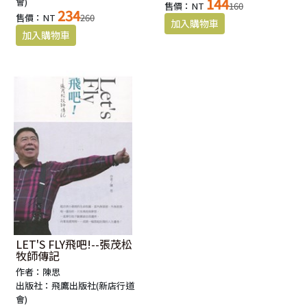
144
會)
售價：NT
160
234
售價：NT
260
LET'S FLY飛吧!--張茂松
牧師傳記
作者：陳思
出版社：飛鷹出版社(新店行道
會)