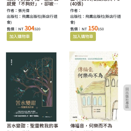
感覺「不夠好」，卻被命
(40張)
定大能的你！
作者：張光偉
作者：
出版社：飛鷹出版社(新店行道
出版社：飛鷹出版社(新店行道
會)
會)
304
150
售價：NT
320
售價：NT
150
回
出
版
社
專
區
苦水變甜：聖靈教我的事
傳福音，何樂而不為