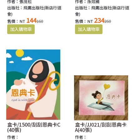
作者：張茂松
作者：孫炫補
出版社：飛鷹出版社(新店行道
出版社：飛鷹出版社(新店行道
會)
會)
144
234
售價：NT
160
售價：NT
260
盒卡/1500/刮刮恩典卡C
盒卡/JJ021/刮刮恩典卡
(40張)
A(40張)
作者：
作者：