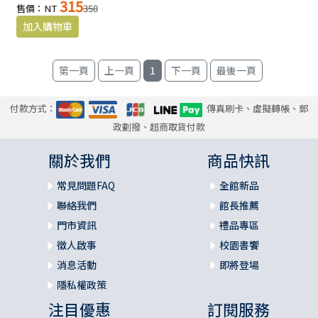
315
售價：NT
350
1
付款方式：
傳真刷卡、虛擬轉帳、郵
政劃撥、超商取貨付款
關於我們
商品快訊
常見問題FAQ
全館新品
聯絡我們
館長推薦
門市資訊
禮品專區
徵人啟事
校園書饗
消息活動
即將登場
隱私權政策
注目優惠
訂閱服務