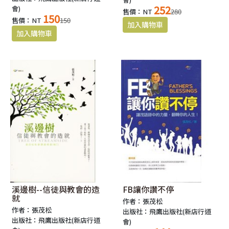
252
會)
售價：NT
280
150
售價：NT
150
溪邊樹--信徒與教會的造
FB讓你讚不停
就
作者：張茂松
作者：張茂松
出版社：飛鷹出版社(新店行道
出版社：飛鷹出版社(新店行道
會)