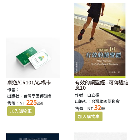
桌遊/CR101/心橋卡
有效的讀聖經--可傳遞信
息10
作者：
作者：白立德
出版社：台灣學園傳道會
225
出版社：台灣學園傳道會
售價：NT
250
32
售價：NT
35