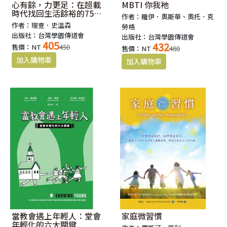
心有餘，力更足：在超載
MBTI 你我祂
時代找回生活餘裕的75則
作者：羅伊．奧斯華、奧托．克
幸福處方箋
作者：理查．史溫森
勞格
出版社：台灣學園傳道會
出版社：台灣學園傳道會
405
432
售價：NT
450
售價：NT
480
當教會遇上年輕人：堂會
家庭微習慣
年輕化的六大關鍵