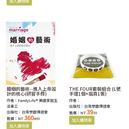
婚姻的藝術--進入上帝設
THE FOUR套裝組合 (L號
計的核心(研習手冊)
手環1個+摺頁1張)
作者：FamilyLife® 美國家庭生
作者：
活事工
出版社：台灣學園傳道會
39
出版社：台灣學園傳道會
售價：NT
39
360
售價：NT
400