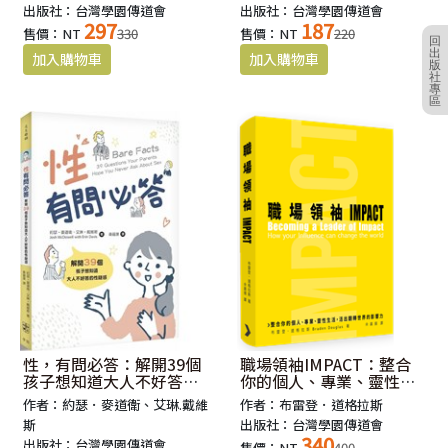
出版社：台灣學園傳道會
出版社：台灣學園傳道會
297
187
售價：NT
330
售價：NT
220
回
出
版
社
專
區
性，有問必答：解開39個
職場領袖IMPACT：整合
孩子想知道大人不好答的
你的個人、專業、靈性生
性疑惑
活，活出翻轉世界的影響
作者：約瑟．麥道衛、艾琳.戴維
作者：布雷登．道格拉斯
力
斯
出版社：台灣學園傳道會
340
出版社：台灣學園傳道會
售價：NT
400