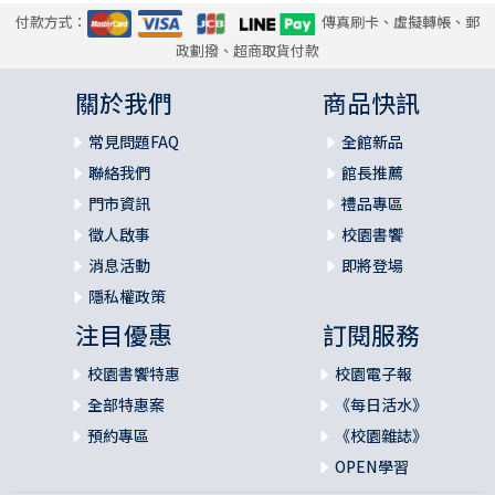
付款方式：
傳真刷卡、虛擬轉帳、郵
政劃撥、超商取貨付款
關於我們
商品快訊
常見問題FAQ
全館新品
聯絡我們
館長推薦
門市資訊
禮品專區
徵人啟事
校園書饗
消息活動
即將登場
隱私權政策
注目優惠
訂閱服務
校園書饗特惠
校園電子報
全部特惠案
《每日活水》
預約專區
《校園雜誌》
OPEN學習