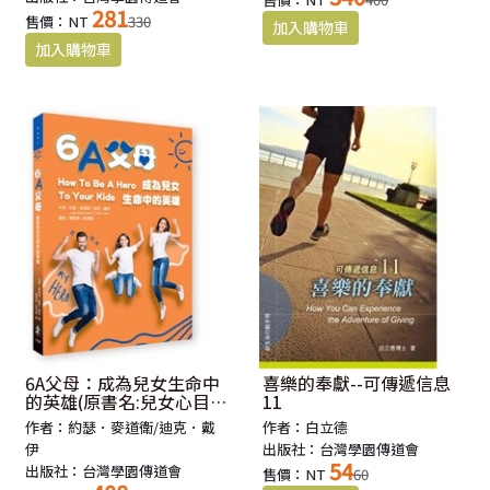
281
售價：NT
330
6A父母：成為兒女生命中
喜樂的奉獻--可傳遞信息
的英雄(原書名:兒女心目中
11
的英雄)
作者：約瑟．麥道衛/迪克．戴
作者：白立德
伊
出版社：台灣學園傳道會
54
出版社：台灣學園傳道會
售價：NT
60