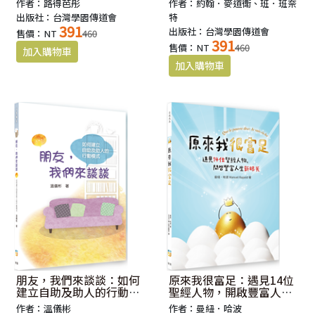
作者：路得芭彤
作者：約翰．麥道衛、班．班奈
出版社：台灣學園傳道會
特
391
出版社：台灣學園傳道會
售價：NT
460
391
售價：NT
460
朋友，我們來談談：如何
原來我很富足：遇見14位
建立自助及助人的行動模
聖經人物，開啟豐富人生
式
新眼光
作者：溫儀彬
作者：曼紐．哈波