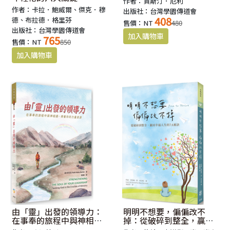
作者：賈斯汀．厄利
作者：卡拉．鮑威爾、傑克．穆
出版社：台灣學園傳道會
408
德、布拉德．格里芬
售價：NT
480
出版社：台灣學園傳道會
765
售價：NT
850
由「靈」出發的領導力：
明明不想要，偏偏改不
在事奉的旅程中與神相
掉：從破碎到整全，贏回
遇，得著你的力量泉源
幸福人生的7A秘訣