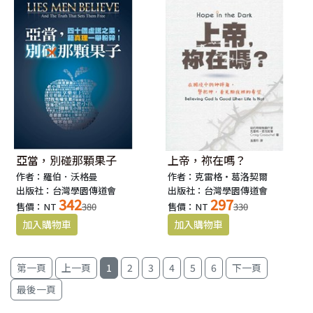
亞當，別碰那顆果子
上帝，祢在嗎？
作者：羅伯．沃格曼
作者：克雷格‧葛洛契爾
出版社：台灣學園傳道會
出版社：台灣學園傳道會
342
297
售價：NT
380
售價：NT
330
1
2
3
4
5
6