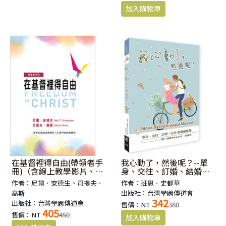
在基督裡得自由(帶領者手
我心動了，然後呢？--單
冊)（含線上教學影片、投
身、交往、訂婚、結婚的
影片）
蒙福原則
作者：尼爾．安德生、司提夫．
作者：班恩．史都華
高斯
出版社：台灣學園傳道會
342
出版社：台灣學園傳道會
售價：NT
380
405
售價：NT
450