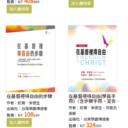
408
售價：NT
480
在基督裡得自由的步驟
在基督裡得自由(學員手
冊)（含步驟手冊、宣告
作者：尼爾．安德生
單）
作者：尼爾．安德生、司提夫．
出版社：台灣學園傳道會
108
高斯
售價：NT
120
出版社：台灣學園傳道會
324
售價：NT
360