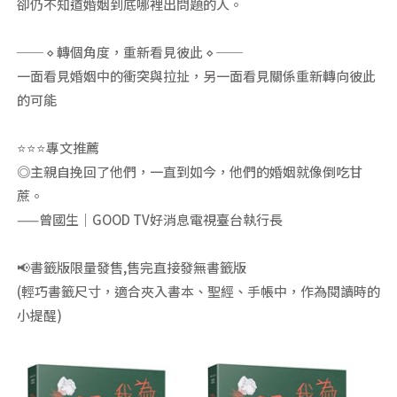
卻仍不知道婚姻到底哪裡出問題的人。
── ⋄ 轉個角度，重新看見彼此 ⋄ ──
一面看見婚姻中的衝突與拉扯，另一面看見關係重新轉向彼此
的可能
⭐⭐⭐專文推薦
◎主親自挽回了他們，一直到如今，他們的婚姻就像倒吃甘
蔗。
——曾國生｜GOOD TV好消息電視臺台執行長
📢書籤版限量發售,售完直接發無書籤版
(輕巧書籤尺寸，適合夾入書本、聖經、手帳中，作為閱讀時的
小提醒)