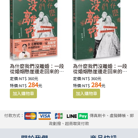
為什麼我們沒離婚：一段
為什麼我們沒離婚：一段
從婚姻懸崖邊走回來的真
從婚姻懸崖邊走回來的真
實故事(書籤限量版)
實故事
定價:NT$ 360元
定價:NT$ 360元
284
284
特價:NT$
元
特價:NT$
元
付款方式：
傳真刷卡、虛擬轉帳、郵
政劃撥、超商取貨付款
關於我們
商品快訊