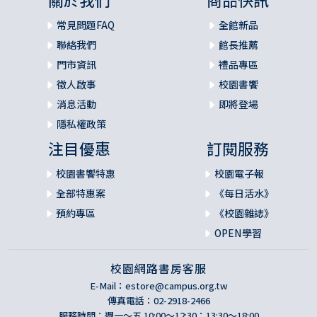
常見問題FAQ
全館新品
聯絡我們
館長推薦
門市資訊
禮品專區
徵人啟事
校園書饗
消息活動
即將登場
隱私權政策
注目優惠
訂閱服務
校園書饗特惠
校園電子報
全部特惠案
《每日活水》
預約專區
《校園雜誌》
OPEN學習
校園網路書房客服
E-Mail：
estore@campus.org.tw
傳真電話：02-2918-2466
服務時間：週一～五 10:00～12:30；13:30～18:00