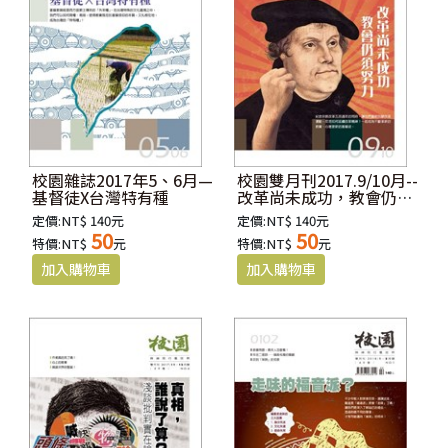
校園雜誌2017年5、6月—
校園雙月刊2017.9/10月--
基督徒X台灣特有種
改革尚未成功，教會仍需
努力
定價:NT$ 140元
定價:NT$ 140元
50
50
特價:NT$
元
特價:NT$
元