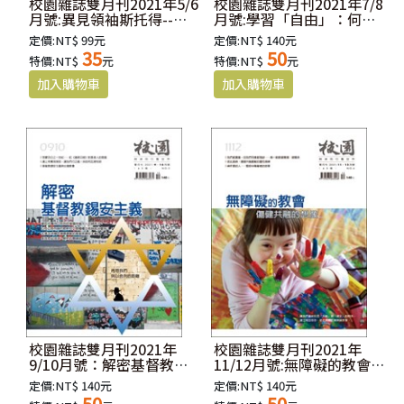
校園雜誌雙月刊2021年5/6
校園雜誌雙月刊2021年7/8
月號:異見領袖斯托得--面
月號:學習「自由」：何謂
向世界的十架門徒
自由？如何自由？
定價:NT$ 99元
定價:NT$ 140元
35
50
特價:NT$
元
特價:NT$
元
校園雜誌雙月刊2021年
校園雜誌雙月刊2021年
9/10月號：解密基督教錫
11/12月號:無障礙的教會
安主義──再思我們與以
──傷健共融的想像
定價:NT$ 140元
定價:NT$ 140元
色列的距離
50
50