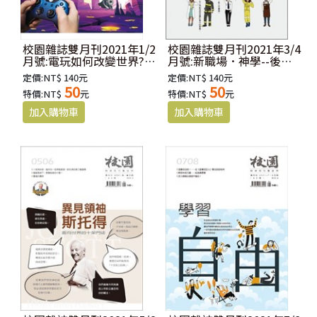
校園雜誌雙月刊2021年1/2
校園雜誌雙月刊2021年3/4
月號:電玩如何改變世界?--
月號:新職場．神學--後就
遊戲時代中的信仰反思
業時代下的工作新想像
定價:NT$ 140元
定價:NT$ 140元
50
50
特價:NT$
元
特價:NT$
元