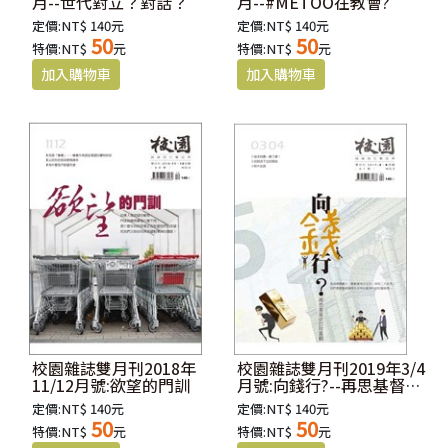
月--世代對立？對話？
月--#METOO在教會?
定價:NT$ 140元
定價:NT$ 140元
50
50
特價:NT$
元
特價:NT$
元
校園雜誌雙月刊2018年
校園雜誌雙月刊2019年3/4
11/12月號:欲望的門訓
月號:向錢行?--再思基督徒
的財富觀
定價:NT$ 140元
定價:NT$ 140元
50
50
特價:NT$
元
特價:NT$
元