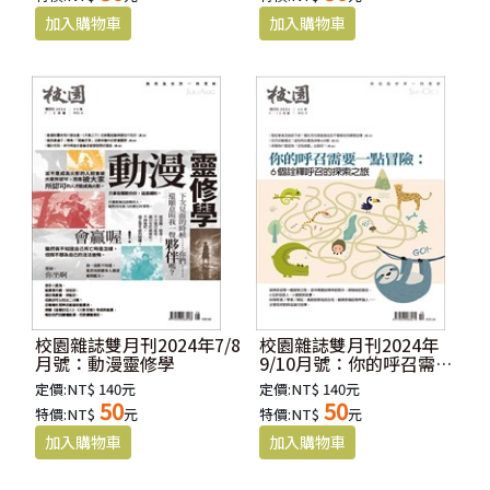
校園雜誌雙月刊2024年7/8
校園雜誌雙月刊2024年
月號：動漫靈修學
9/10月號：你的呼召需要
一點冒險：6個詮釋呼召的
定價:NT$ 140元
定價:NT$ 140元
探索之旅
50
50
特價:NT$
元
特價:NT$
元