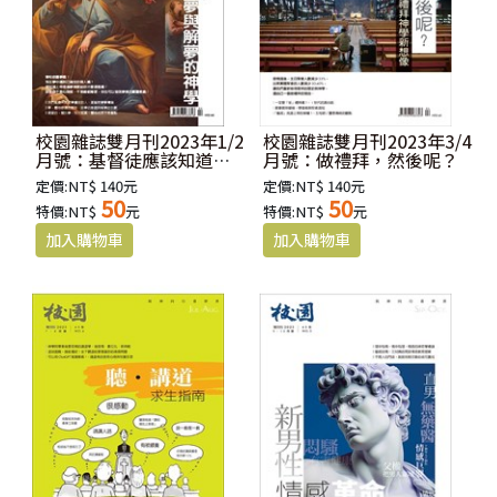
校園雜誌雙月刊2023年1/2
校園雜誌雙月刊2023年3/4
月號：基督徒應該知道的
月號：做禮拜，然後呢？
夢與解夢的神學
定價:NT$ 140元
定價:NT$ 140元
50
50
特價:NT$
元
特價:NT$
元