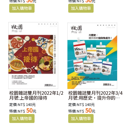
特價:NT$
元
特價:NT$
元
校園雜誌雙月刊2022年1/2
校園雜誌雙月刊2022年3/4
月號:上帝國的接待
月號:用歷史，提升你的信
仰免疫力
定價:NT$ 140元
定價:NT$ 140元
50
50
特價:NT$
元
特價:NT$
元