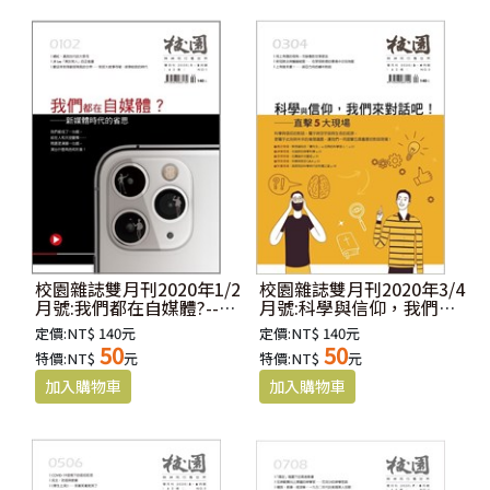
校園雜誌雙月刊2020年1/2
校園雜誌雙月刊2020年3/4
月號:我們都在自媒體?--新
月號:科學與信仰，我們來
媒體時代的省思
對話吧！
定價:NT$ 140元
定價:NT$ 140元
50
50
特價:NT$
元
特價:NT$
元