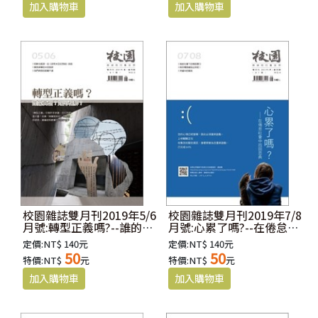
校園雜誌雙月刊2019年5/6
校園雜誌雙月刊2019年7/8
月號:轉型正義嗎?--誰的真
月號:心累了嗎?--在倦怠社
相?如何和解?
會中找回恩典
定價:NT$ 140元
定價:NT$ 140元
50
50
特價:NT$
元
特價:NT$
元