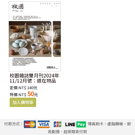
校園雜誌雙月刊2024年
11/12月號：道在物品
定價:NT$ 140元
50
特價:NT$
元
付款方式：
傳真刷卡、虛擬轉帳、郵
政劃撥、超商取貨付款