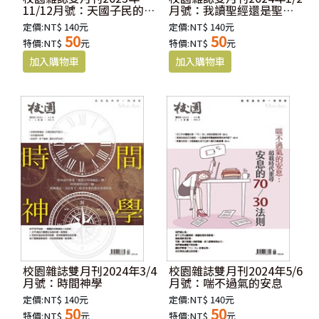
11/12月號：天國子民的政
月號：我讀聖經還是聖經
治課
讀我？
定價:NT$ 140元
定價:NT$ 140元
50
50
特價:NT$
元
特價:NT$
元
校園雜誌雙月刊2024年3/4
校園雜誌雙月刊2024年5/6
月號：時間神學
月號：喘不過氣的安息
定價:NT$ 140元
定價:NT$ 140元
50
50
特價:NT$
元
特價:NT$
元