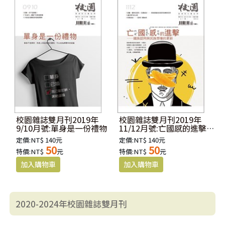
校園雜誌雙月刊2019年
校園雜誌雙月刊2019年
9/10月號:單身是一份禮物
11/12月號:亡國感的進擊--
國族認同與民族想像的更
定價:NT$ 140元
定價:NT$ 140元
新
50
50
特價:NT$
元
特價:NT$
元
2020-2024年校園雜誌雙月刊