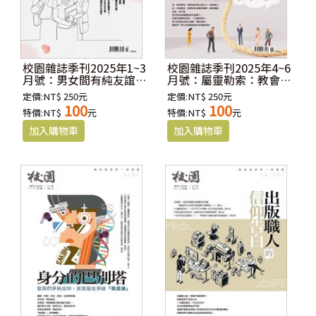
校園雜誌季刊2025年1~3
校園雜誌季刊2025年4~6
月號：男女間有純友誼
月號：屬靈勒索：教會中
嗎？教會中的友誼與親密
的權柄陷阱
定價:NT$ 250元
定價:NT$ 250元
關係
100
100
特價:NT$
元
特價:NT$
元