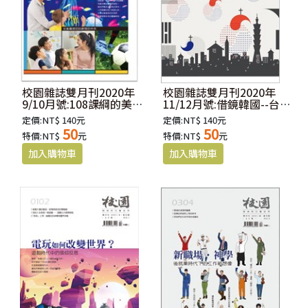
校園雜誌雙月刊2020年
校園雜誌雙月刊2020年
9/10月號:108課綱的美麗
11/12月號:借鏡韓國--台韓
與哀愁--從基督信仰談教育
教會間的光與影
定價:NT$ 140元
定價:NT$ 140元
的未來
50
50
特價:NT$
元
特價:NT$
元