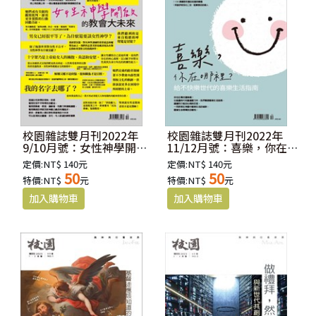
校園雜誌雙月刊2022年
校園雜誌雙月刊2022年
9/10月號：女性神學開啟
11/12月號：喜樂，你在哪
的教會大未來
裡？
定價:NT$ 140元
定價:NT$ 140元
50
50
特價:NT$
元
特價:NT$
元