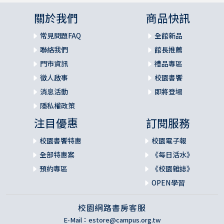
關於我們
商品快訊
常見問題FAQ
全館新品
聯絡我們
館長推薦
門市資訊
禮品專區
徵人啟事
校園書饗
消息活動
即將登場
隱私權政策
注目優惠
訂閱服務
校園書饗特惠
校園電子報
全部特惠案
《每日活水》
預約專區
《校園雜誌》
OPEN學習
校園網路書房客服
E-Mail：
estore@campus.org.tw