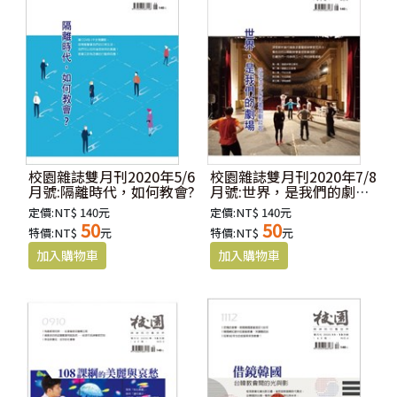
校園雜誌雙月刊2020年5/6
校園雜誌雙月刊2020年7/8
月號:隔離時代，如何教會?
月號:世界，是我們的劇場-
-從范浩沙的教義戲劇談起
定價:NT$ 140元
定價:NT$ 140元
50
50
特價:NT$
元
特價:NT$
元