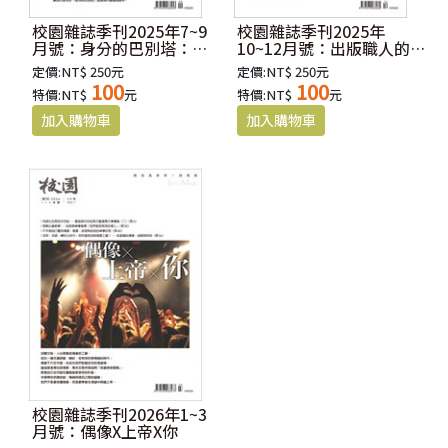
校園雜誌季刊2025年7~9
校園雜誌季刊2025年
月號：身分的巴別塔：當
10~12月號：出版職人的信
我們爭執信仰，其實是在
仰告白
定價:NT$ 250元
定價:NT$ 250元
爭論「我是誰」
100
100
特價:NT$
元
特價:NT$
元
校園雜誌季刊2026年1~3
月號：偶像X上帝X你