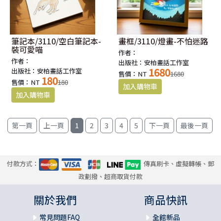
筆記本/3110/空白筆記本-
畫框/3110/燈畫-不怕迷路
裝可愛喵
作者：
作者：
出版社：安柏畫話工作室
1680
出版社：安柏畫話工作室
售價：NT
1680
180
售價：NT
180
1
2
3
4
5
付款方式：
傳真刷卡、虛擬轉帳、郵
政劃撥、超商取貨付款
關於我們
商品快訊
常見問題FAQ
全館新品