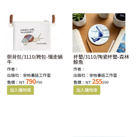
側背包/3110/跨包-慢走蝸
杯墊/3110/陶瓷杯墊-森林
牛
鯨魚
作者：
作者：
出版社：安柏畫話工作室
出版社：安柏畫話工作室
790
255
售價：NT
790
售價：NT
290