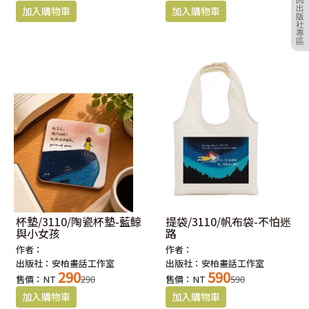
回
出
版
社
專
區
杯墊/3110/陶瓷杯墊-藍鯨
提袋/3110/帆布袋-不怕迷
與小女孩
路
作者：
作者：
出版社：安柏畫話工作室
出版社：安柏畫話工作室
290
590
售價：NT
290
售價：NT
590