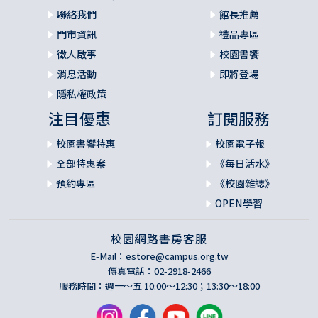
聯絡我們
館長推薦
門市資訊
禮品專區
徵人啟事
校園書饗
消息活動
即將登場
隱私權政策
注目優惠
訂閱服務
校園書饗特惠
校園電子報
全部特惠案
《每日活水》
預約專區
《校園雜誌》
OPEN學習
校園網路書房客服
E-Mail：
estore@campus.org.tw
傳真電話：02-2918-2466
服務時間：週一～五 10:00～12:30；13:30～18:00