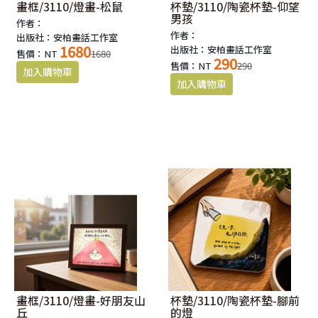
畫框/3110/燈畫-松鼠
杯墊/3110/陶瓷杯墊-仰望
男孩
作者：
作者：
出版社：安柏畫話工作室
1680
出版社：安柏畫話工作室
售價：NT
1680
290
售價：NT
290
畫框/3110/燈畫-好朋友山
杯墊/3110/陶瓷杯墊-腳前
丘
的燈