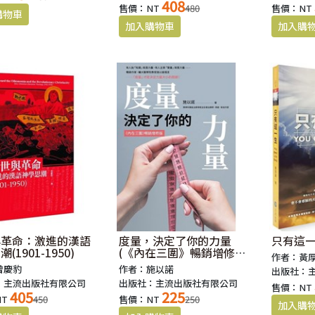
408
售價：NT
480
售價：NT
與革命：激進的漢語
度量，決定了你的力量
只有這
(1901-1950)
(《內在三圍》暢銷增修
作者：黃
版)
曾慶豹
作者：施以諾
出版社：
：主流出版社有限公司
出版社：主流出版社有限公司
售價：NT
405
225
NT
450
售價：NT
250