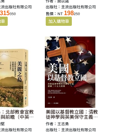
志勇
作者：施以諾
主流出版社有限公司
出版社：主流出版社有限公司
315
198
350
售價：NT
250
島：北部教會宣教
美國以基督教立國：清教
顧與前瞻（中英雙
徒神學與英美保守主義建
國二十五大原則
忠堅
作者：王志勇
主流出版社有限公司
出版社：主流出版社有限公司