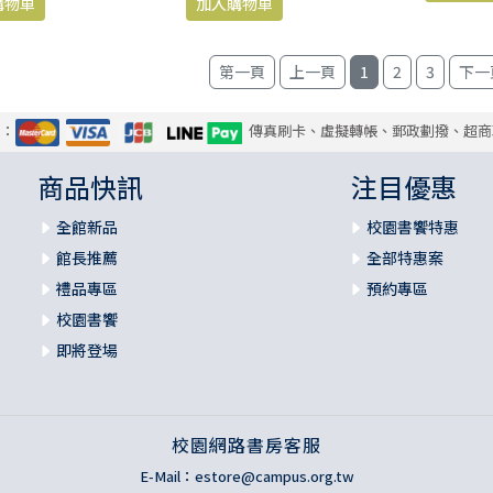
1
2
3
式：
傳真刷卡、虛擬轉帳、郵政劃撥、超商
商品快訊
注目優惠
全館新品
校園書饗特惠
館長推薦
全部特惠案
禮品專區
預約專區
校園書饗
即將登場
校園網路書房客服
E-Mail：
estore@campus.org.tw