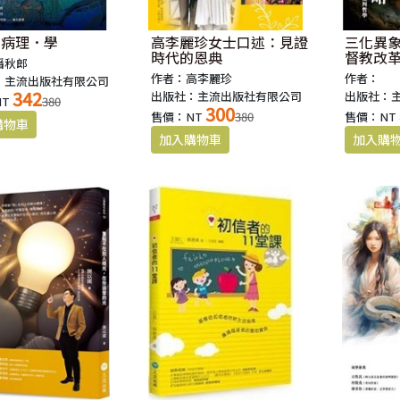
．病理．學
高李麗珍女士口述：見證
三化異
時代的恩典
督教改
潘秋郎
越批判
作者：高李麗珍
作者：
：主流出版社有限公司
342
出版社：主流出版社有限公司
出版社：
NT
380
300
售價：NT
380
售價：NT