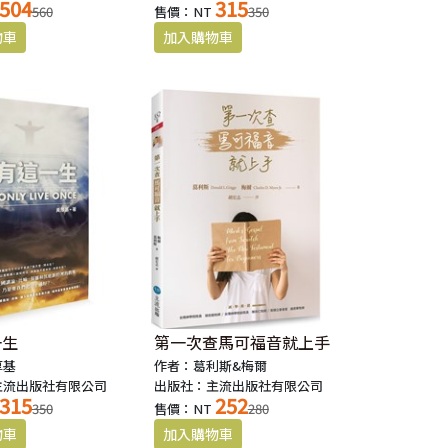
504
315
560
售價：NT
350
一生
第一次查馬可福音就上手
厚基
作者：葛利斯&梅爾
主流出版社有限公司
出版社：主流出版社有限公司
315
252
350
售價：NT
280