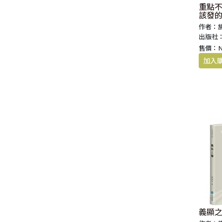
重點
該發
作者：
出版社
售價：
義顯