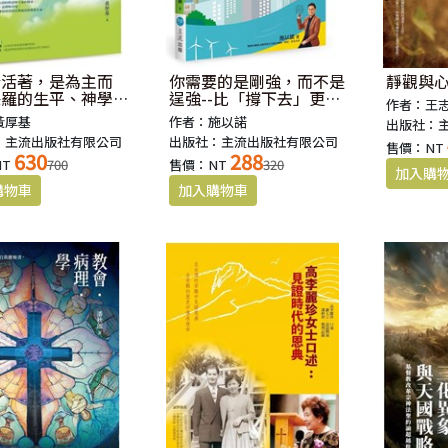
今活著，是為主而
你需要的是剛強，而不是
靜觀與
保羅的生平、神學與
逞強--比「撐下去」更重
作者：王
要的61件事
黃厚基
作者：施以諾
出版社：
：主流出版社有限公司
出版社：主流出版社有限公司
售價：NT
630
288
NT
700
售價：NT
320