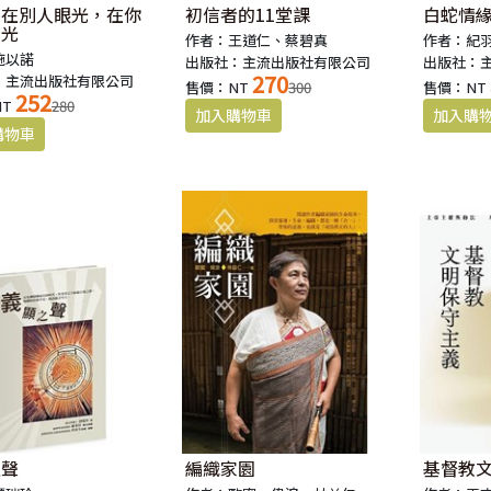
不在別人眼光，在你
初信者的11堂課
白蛇情
的光
作者：王道仁、蔡碧真
作者：紀
施以諾
出版社：主流出版社有限公司
出版社：
270
：主流出版社有限公司
售價：NT
300
售價：NT
252
NT
280
之聲
編織家園
基督教