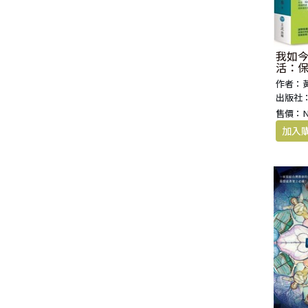
我如
活：
詮釋
作者：
出版社
售價：