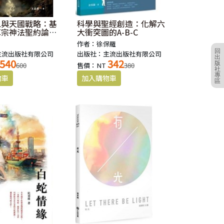
象與天國戰略：基
科學與聖經創造：化解六
革宗神法聖約論超
大衝突圖的A-B-C
哲學
作者：徐保羅
回
主流出版社有限公司
出版社：主流出版社有限公司
出
540
342
版
600
售價：NT
380
社
專
區