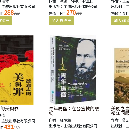
譚瑞玲
作者：歐蜜．偉浪、林益仁
作者：王
：主流出版社有限公司
出版社：主流出版社有限公司
出版社：
288
270
NT
320
售價：NT
300
售價：NT
志的美與罪
青年馬偕：在台宣教的根
美麗之
柢
禧年回
余杰
語版）
作者：羅明耀
作者：劉
：主流出版社有限公司
432
出版社：主流出版社有限公司
出版社：
NT
480