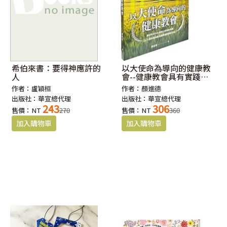
希伯來書：要得神應許的
以大使命為導向的健康教
人
會--健康教會具有實踐大
使命的功能，以大使命導
作者：盧穎桓
作者：顏進德
向植堂的教會將繁衍不息
出版社：華宣總代理
出版社：華宣總代理
243
306
售價：NT
270
售價：NT
360