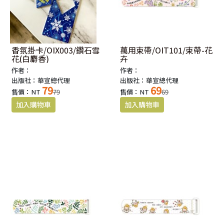
香氛掛卡/OIX003/鑽石雪
萬用束帶/OIT101/束帶-花
花(白麝香)
卉
作者：
作者：
出版社：華宣總代理
出版社：華宣總代理
79
69
售價：NT
79
售價：NT
69