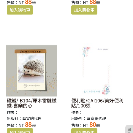
88
88
售價：NT
88
售價：NT
88
磁鐵/IB104/原木雷雕磁
便利貼/GAI106/美好便利
鐵-喜樂的心
貼/100張
作者：
作者：
出版社：華宣總代理
出版社：華宣總代理
88
80
售價：NT
88
售價：NT
80
回
出