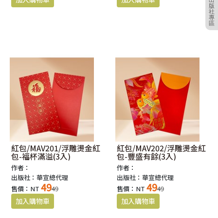
版
社
專
區
紅包/MAV201/浮雕燙金紅
紅包/MAV202/浮雕燙金紅
包-福杯滿溢(3入)
包-豐盛有餘(3入)
作者：
作者：
出版社：華宣總代理
出版社：華宣總代理
49
49
售價：NT
49
售價：NT
49