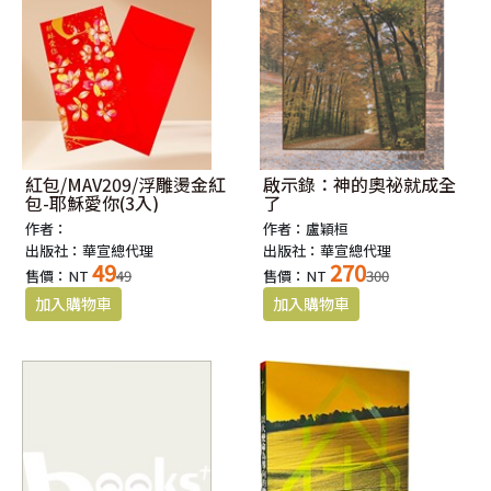
紅包/MAV209/浮雕燙金紅
啟示錄：神的奧祕就成全
包-耶穌愛你(3入)
了
作者：
作者：盧穎桓
出版社：華宣總代理
出版社：華宣總代理
49
270
售價：NT
49
售價：NT
300