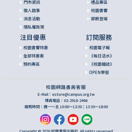
門市資訊
禮品專區
徵人啟事
校園書饗
消息活動
即將登場
隱私權政策
注目優惠
訂閱服務
校園書饗特惠
校園電子報
全部特惠案
《每日活水》
預約專區
《校園雜誌》
OPEN學習
校園網路書房客服
E-Mail：
estore@campus.org.tw
傳真電話：02-2918-2466
服務時間：週一～五 10:00～12:30；13:30～18:00
Copyright © 2026 校園書房出版社. All rights reserved