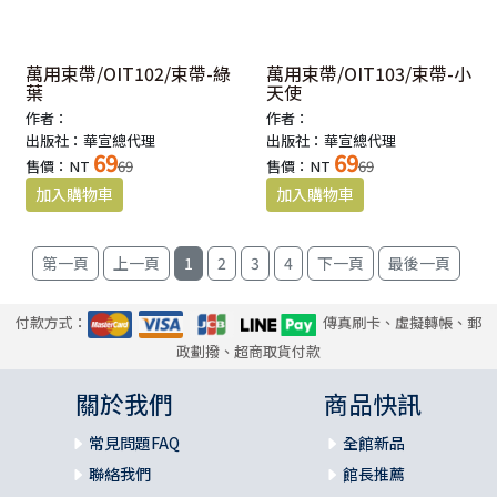
萬用束帶/OIT102/束帶-綠
萬用束帶/OIT103/束帶-小
葉
天使
作者：
作者：
出版社：華宣總代理
出版社：華宣總代理
69
69
售價：NT
69
售價：NT
69
1
2
3
4
付款方式：
傳真刷卡、虛擬轉帳、郵
政劃撥、超商取貨付款
關於我們
商品快訊
常見問題FAQ
全館新品
聯絡我們
館長推薦