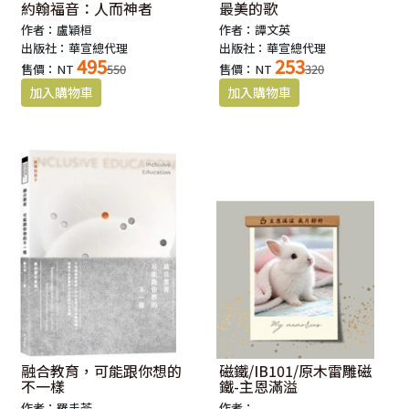
約翰福音：人而神者
最美的歌
作者：盧穎桓
作者：譚文英
出版社：華宣總代理
出版社：華宣總代理
495
253
售價：NT
550
售價：NT
320
融合教育，可能跟你想的
磁鐵/IB101/原木雷雕磁
不一樣
鐵-主恩滿溢
作者：羅丰苓
作者：