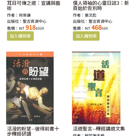
耳目可傳之道：宣講與藝
僕人領袖的心靈日誌3：新
術
頁始於告別時
作者：何崇謙
作者：張文彪
出版社：聖言資源中心
出版社：聖言資源中心
918
468
售價：NT
1020
售價：NT
520
活潑的盼望--彼得前書十
活道聖言--釋經講道文集
步釋經研讀
作者：賴若瀚主編