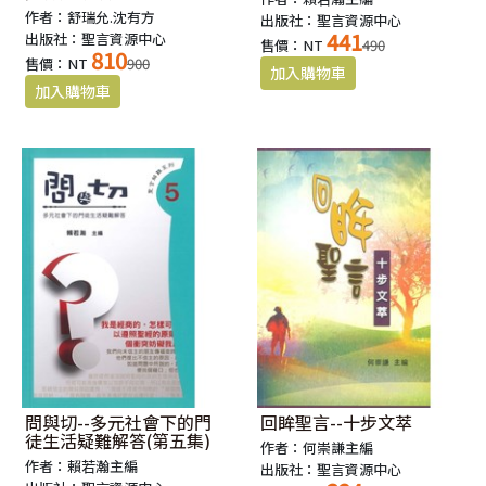
作者：舒瑞允.沈有方
出版社：聖言資源中心
441
出版社：聖言資源中心
售價：NT
490
810
售價：NT
900
問與切--多元社會下的門
回眸聖言--十步文萃
徒生活疑難解答(第五集)
作者：何崇謙主編
作者：賴若瀚主編
出版社：聖言資源中心