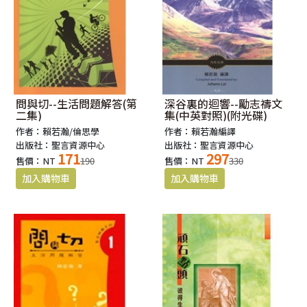
問與切--生活問題解答(第
深谷裏的迴響--勵志禱文
二集)
集(中英對照)(附光碟)
作者：賴若瀚/倫思學
作者：賴若瀚編譯
出版社：聖言資源中心
出版社：聖言資源中心
171
297
售價：NT
190
售價：NT
330