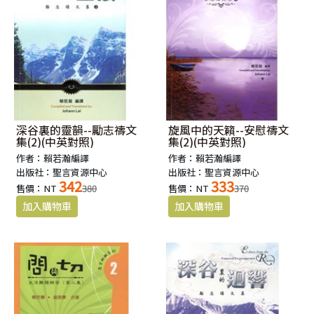
深谷裏的靈韻--勵志禱文
旋風中的天籟--安慰禱文
集(2)(中英對照)
集(2)(中英對照)
作者：賴若瀚編譯
作者：賴若瀚編譯
出版社：聖言資源中心
出版社：聖言資源中心
342
333
售價：NT
380
售價：NT
370