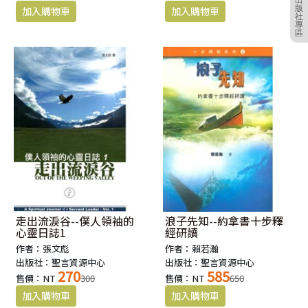
版
社
專
區
走出流淚谷--僕人領袖的
浪子先知--約拿書十步釋
心靈日誌1
經研讀
作者：張文彪
作者：賴若瀚
出版社：聖言資源中心
出版社：聖言資源中心
270
585
售價：NT
300
售價：NT
650