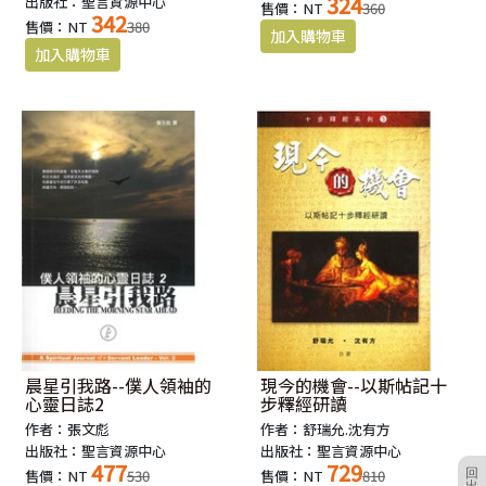
324
出版社：聖言資源中心
售價：NT
360
342
售價：NT
380
晨星引我路--僕人領袖的
現今的機會--以斯帖記十
心靈日誌2
步釋經研讀
作者：張文彪
作者：舒瑞允.沈有方
出版社：聖言資源中心
出版社：聖言資源中心
477
729
回
售價：NT
530
售價：NT
810
出