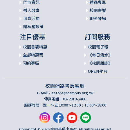
門市資訊
禮品專區
徵人啟事
校園書饗
消息活動
即將登場
隱私權政策
注目優惠
訂閱服務
校園書饗特惠
校園電子報
全部特惠案
《每日活水》
預約專區
《校園雜誌》
OPEN學習
校園網路書房客服
E-Mail：
estore@campus.org.tw
傳真電話：02-2918-2466
服務時間：週一～五 10:00～12:30；13:30～18:00
Copyright © 2026 校園書房出版社. All rights reserved