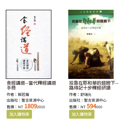
食經講道--當代釋經講道
投靠在耶和華的翅膀下--
手冊
路得記十步釋經研讀
作者：賴若瀚
作者：舒瑞允
出版社：聖言資源中心
出版社：聖言資源中心
1809
594
售價：NT
2010
售價：NT
660