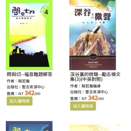
問與切--福音難題解答
深谷裏的微聲--勵志禱文
集(3)(中英對照)
作者：賴若瀚
作者：賴若瀚編譯
出版社：聖言資源中心
342
出版社：聖言資源中心
售價：NT
380
342
售價：NT
380