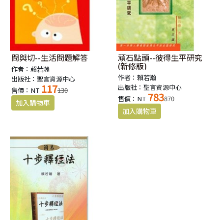
問與切--生活問題解答
頑石點頭--彼得生平研究
(新修版)
作者：賴若瀚
作者：賴若瀚
出版社：聖言資源中心
117
出版社：聖言資源中心
售價：NT
130
783
售價：NT
870