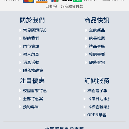
政劃撥、超商取貨付款
關於我們
商品快訊
常見問題FAQ
全館新品
聯絡我們
館長推薦
門市資訊
禮品專區
徵人啟事
校園書饗
消息活動
即將登場
隱私權政策
注目優惠
訂閱服務
校園書饗特惠
校園電子報
全部特惠案
《每日活水》
預約專區
《校園雜誌》
OPEN學習