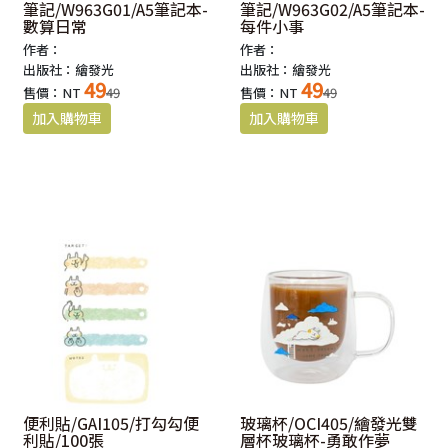
筆記/W963G01/A5筆記本-
筆記/W963G02/A5筆記本-
數算日常
每件小事
作者：
作者：
出版社：繪發光
出版社：繪發光
49
49
售價：NT
49
售價：NT
49
便利貼/GAI105/打勾勾便
玻璃杯/OCI405/繪發光雙
利貼/100張
層杯玻璃杯-勇敢作夢