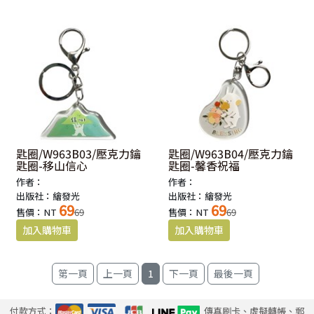
匙圈/W963B03/壓克力鑰
匙圈/W963B04/壓克力鑰
匙圈-移山信心
匙圈-馨香祝福
作者：
作者：
出版社：繪發光
出版社：繪發光
69
69
售價：NT
69
售價：NT
69
1
付款方式：
傳真刷卡、虛擬轉帳、郵