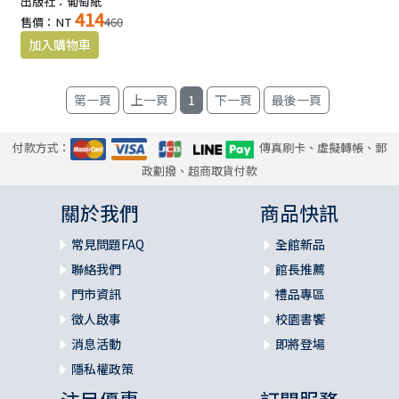
出版社：葡萄紙
414
售價：NT
460
1
付款方式：
傳真刷卡、虛擬轉帳、郵
政劃撥、超商取貨付款
關於我們
商品快訊
常見問題FAQ
全館新品
聯絡我們
館長推薦
門市資訊
禮品專區
徵人啟事
校園書饗
消息活動
即將登場
隱私權政策