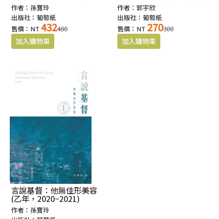
作者：孫寶玲
作者：郭宇欣
出版社：葡萄紙
出版社：葡萄紙
432
270
售價：NT
480
售價：NT
300
言說基督：他無佳形美容
(乙年，2020~2021)
作者：孫寶玲