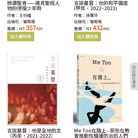
微讀聖青——遇見聖經人
言說基督：他的和平國度
物的徬徨少年時
(甲年，2022~2023)
作者：王礽福
作者：孫寶玲
出版社：葡萄紙
出版社：葡萄紙
357
432
售價：NT
420
售價：NT
480
回
出
版
社
專
區
言說基督：他是全地的主
Me Too在路上--那些在教
（丙年，2021-2022）
會推動性騷擾防治的人們