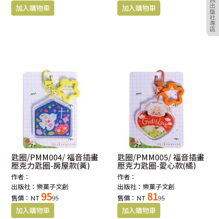
回
出
版
社
專
區
匙圈/PMM004/ 福音插畫
匙圈/PMM005/ 福音插畫
壓克力匙圈-房屋款(黃)
壓克力匙圈-愛心款(橘)
作者：
作者：
出版社：樂菓子文創
出版社：樂菓子文創
95
81
售價：NT
95
售價：NT
95