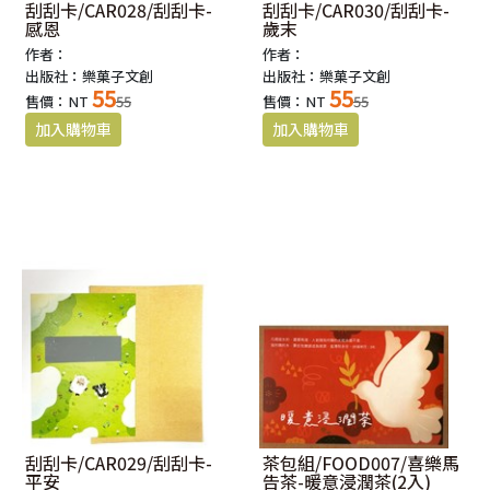
刮刮卡/CAR028/刮刮卡-
刮刮卡/CAR030/刮刮卡-
感恩
歲末
作者：
作者：
出版社：樂菓子文創
出版社：樂菓子文創
55
55
售價：NT
55
售價：NT
55
刮刮卡/CAR029/刮刮卡-
茶包組/FOOD007/喜樂馬
平安
告茶-暖意浸潤茶(2入)