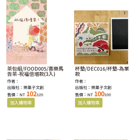
茶包組/FOOD005/喜樂馬
杯墊/DEC016/杯墊-為業
告茶-祝福倍增款(3入)
款
作者：
作者：
出版社：樂菓子文創
出版社：樂菓子文創
102
100
售價：NT
120
售價：NT
100