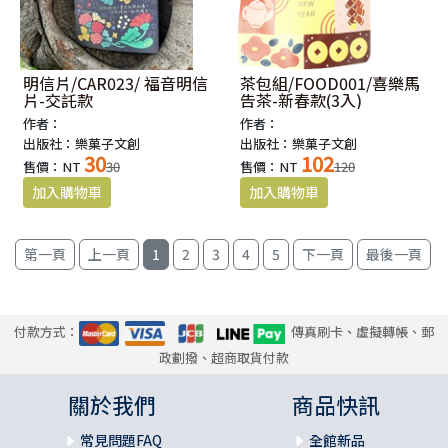
明信片/CAR023/ 福音明信
茶包組/FOOD001/喜樂馬
片-交託款
告茶-新春款(3入)
作者：
作者：
出版社：樂菓子文創
出版社：樂菓子文創
30
102
售價：NT
30
售價：NT
120
1
2
3
4
5
付款方式：
傳真刷卡、虛擬轉帳、郵
政劃撥、超商取貨付款
關於我們
商品快訊
常見問題FAQ
全館新品