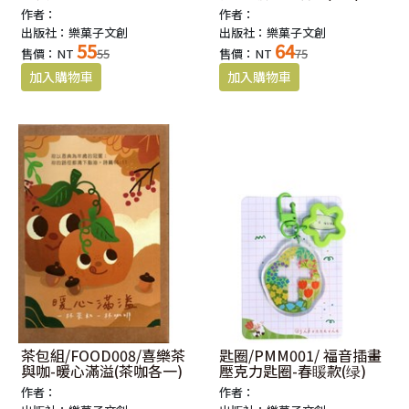
作者：
作者：
出版社：樂菓子文創
出版社：樂菓子文創
55
64
售價：NT
55
售價：NT
75
茶包組/FOOD008/喜樂茶
匙圈/PMM001/ 福音插畫
與咖-暖心滿溢(茶咖各一)
壓克力匙圈-春䁔款(绿)
作者：
作者：