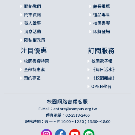
聯絡我們
館長推薦
門市資訊
禮品專區
徵人啟事
校園書饗
消息活動
即將登場
隱私權政策
注目優惠
訂閱服務
校園書饗特惠
校園電子報
全部特惠案
《每日活水》
預約專區
《校園雜誌》
OPEN學習
校園網路書房客服
E-Mail：
estore@campus.org.tw
傳真電話：02-2918-2466
服務時間：週一～五 10:00～12:30；13:30～18:00