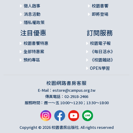
徵人啟事
校園書饗
消息活動
即將登場
隱私權政策
注目優惠
訂閱服務
校園書饗特惠
校園電子報
全部特惠案
《每日活水》
預約專區
《校園雜誌》
OPEN學習
校園網路書房客服
E-Mail：
estore@campus.org.tw
傳真電話：02-2918-2466
服務時間：週一～五 10:00～12:30；13:30～18:00
Copyright © 2026 校園書房出版社. All rights reserved