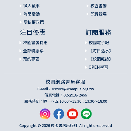
徵人啟事
校園書饗
消息活動
即將登場
隱私權政策
注目優惠
訂閱服務
校園書饗特惠
校園電子報
全部特惠案
《每日活水》
預約專區
《校園雜誌》
OPEN學習
校園網路書房客服
E-Mail：
estore@campus.org.tw
傳真電話：02-2918-2466
服務時間：週一～五 10:00～12:30；13:30～18:00
Copyright © 2026 校園書房出版社. All rights reserved