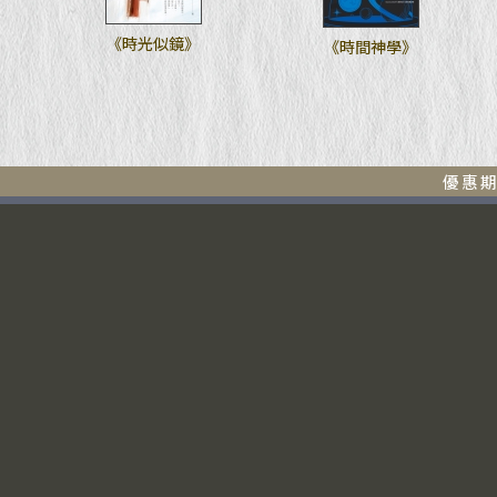
《時光似鏡》
《時間神學》
優惠期