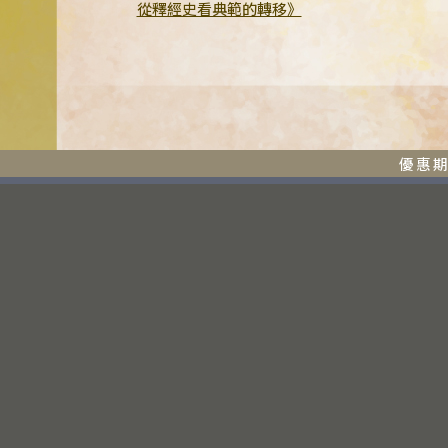
從釋經史看典範的轉移》
優惠期