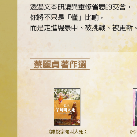
《誰說字句叫人死：
《你