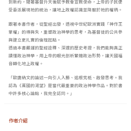
到新約，隨著基督升天後賦予教會宣教使命，上帝的子民便
受委派展現祂的統治，讓地上政權認識並降服於祂的權柄。
跟著本書作者，從聖經出發，透視中世紀歐洲實踐「神作王
掌權」的得與失，重塑政治神學的思考，為基督徒的公共參
與建立更扎實的倫理起點。
透過本書嚴謹的聖經詮釋、深邃的歷史考證，我們能夠真正
讀懂政治神學，用上帝的眼光剖析繁雜政治形勢，讓天國福
音轉化地上政權。
「歐唐納文的論述一向引人入勝、追根究柢、啟發思考。我
認為《萬國的渴望》是當代最重要的政治神學作品。對於書
中許多核心論點，我完全認同。」
作者介紹