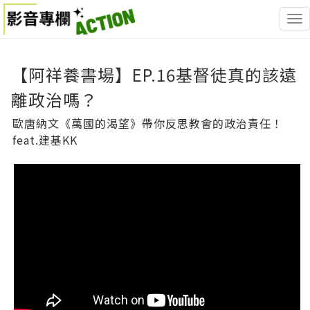
<
【阿祥養書場】EP.16基督徒真的該遠
離政治嗎？
歐唐納文《萬國的渴望》帶你反思教會的政治責任！
feat.建基KK