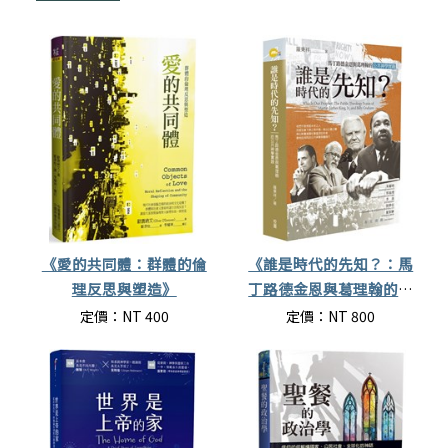
《愛的共同體：群體的倫
《誰是時代的先知？：馬
理反思與塑造》
丁路德金恩與葛理翰的公
共神學實踐》
定價：NT 400
定價：NT 800