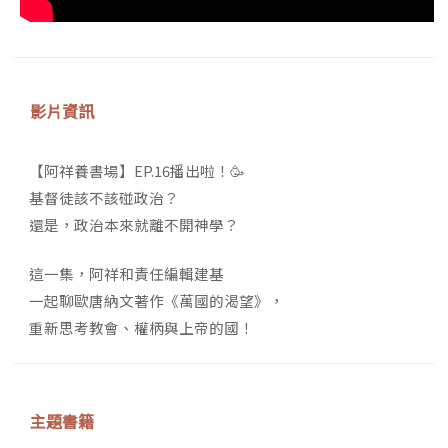
影片資訊
【阿祥養書場】EP.16播出啦！🥳
基督徒該不該碰政治？
還是，政治本來就離不開神學？
這一集，阿祥和責任編輯建基
一起聊歐唐納文著作《萬國的渴望》，
重新思考教會、權柄與上帝的國！
主題書籍