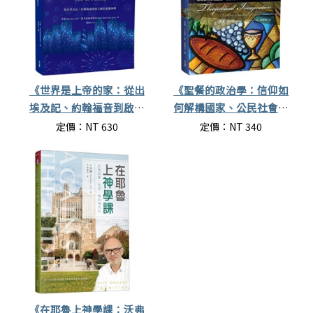
《世界是上帝的家：從出
《聖餐的政治學：信仰如
埃及記、約翰福音到啟示
何解構國家、公民社會、
錄的家園神學》
全球化的神話》
定價：NT 630
定價：NT 340
《在耶魯上神學課：沃弗