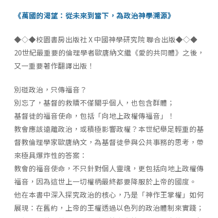
《萬國的渴望：從未來到當下，為政治神學溯源》
◆◇◆校園書房出版社 X 中國神學研究院 聯合出版◆◇◆
20世紀最重要的倫理學者歐唐納文繼《愛的共同體》之後，
又一重要著作翻譯出版！
別碰政治，只傳福音？
別忘了，基督的救贖不僅關乎個人，也包含群體；
基督徒的福音使命，包括「向地上政權傳福音」！
教會應該遠離政治，或積極影響政權？本世紀舉足輕重的基
督教倫理學家歐唐納文，為基督徒參與公共事務的思考，帶
來極具爆炸性的答案：
教會的福音使命，不只針對個人靈魂，更包括向地上政權傳
福音，因為這世上一切權柄最終都要降服於上帝的國度。
他在本書中深入探究政治的核心，乃是「神作王掌權」如何
展現：在舊約，上帝的王權透過以色列的政治體制來實踐；