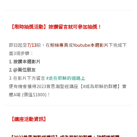
【限時抽獎活動】按讚留言就可參加抽獎！
即日起至
7/13
前，在
粉絲專頁
或
Youtube本週影片
下完成下
面3項步驟：
1. 按讚本週影片
2. @兩位朋友
3. 在影片下方留言
#走在耶穌的道路上
便有機會獲得2023曾思瀚聖經講座【#成為耶穌的群體】實
體A場 (價值$1800)！
【講座活動資訊】