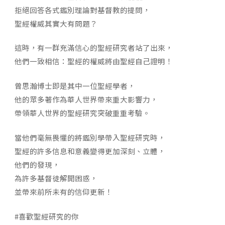
拒絕回答各式鑑別理論對基督教的提問，
聖經權威其實大有問題？
這時，有一群充滿信心的聖經研究者站了出來，
他們一致相信：聖經的權威將由聖經自己證明！
曾思瀚博士即是其中一位聖經學者，
他的眾多著作為華人世界帶來重大影響力，
帶領華人世界的聖經研究突破重重考驗。
當他們毫無畏懼的將鑑別學帶入聖經研究時，
聖經的許多信息和意義變得更加深刻、立體，
他們的發現，
為許多基督徒解開困惑，
並帶來前所未有的信仰更新！
#喜歡聖經研究的你