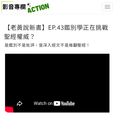
<
【老黃說新書】EP.43鑑別學正在挑戰
聖經權威？
是鑑別不是批評，是深入經文不是推翻聖經！