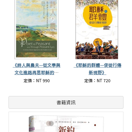
《詩人與農夫--從文學與
《耶穌的群體--使徒行傳
文化進路再思耶穌的比
新視野》
喻》
定價：NT 990
定價：NT 720
書籍資訊