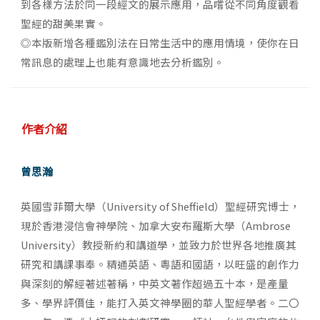
到各樣方法於同一段經文的展示應用，品嚐從不同角度觀看
聖經的甜美果實。
◎本版新增各種鑑別法在日常生活中的應用情境，使你在日
常訊息的處理上也能有意識地去分析鑑別。
作者介紹
曾思瀚
英國雪菲爾大學（University of Sheffield）聖經研究博士，
現於香港浸信會神學院、加拿大安布羅斯大學（Ambrose
University）教授新約和講道學，並致力於世界各地推廣其
研究和講課事奉。精通英語、粵語和國語，以旺盛的創作力
與深刻的解經著述著稱，中英文著作超過五十本，是產量
多、學界評價佳，能打入英文神學圈的華人聖經學者。二〇