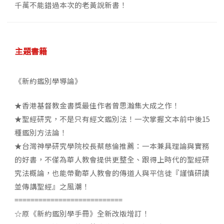
千萬不能錯過本次的老黃說新書！
主題書籍
《新約鑑別學導論》
★香港基督教金書獎最佳作者曾思瀚集大成之作！
★聖經研究，不是只有經文鑑別法！一次掌握文本前中後15
種鑑別方法論！
★台灣神學研究學院校長蔡慈倫推薦：一本兼具理論與實務
的好書，不僅為華人教會提供更整全、跟得上時代的聖經研
究法概論，也能帶動華人教會的傳道人與平信徒『謹慎研讀
並傳講聖經』之風潮！
===========================
☆原《新約鑑別學手冊》全新改版增訂！