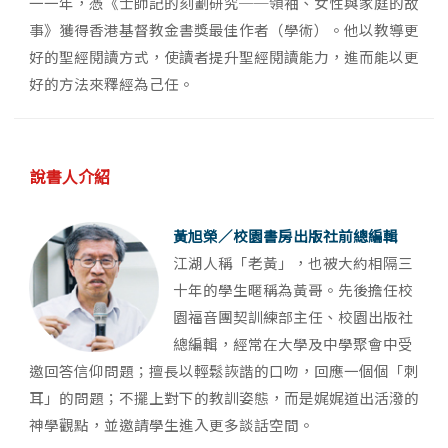
一一年，憑《士師記的刻劃研究──領袖、女性與家庭的故
事》獲得香港基督教金書獎最佳作者（學術）。他以教導更
好的聖經閱讀方式，使讀者提升聖經閱讀能力，進而能以更
好的方法來釋經為己任。
說書人介紹
黃旭榮／校園書房出版社前總編輯
江湖人稱「老黃」，也被大約相隔三
十年的學生暱稱為黃哥。先後擔任校
園福音團契訓練部主任、校園出版社
總編輯，經常在大學及中學聚會中受
邀回答信仰問題；擅長以輕鬆詼諧的口吻，回應一個個「刺
耳」的問題；不擺上對下的教訓姿態，而是娓娓道出活潑的
神學觀點，並邀請學生進入更多談話空間。