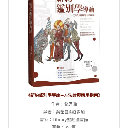
《新約鑑別學導論--方法論與應用指南》
作者：曾思瀚
譯者：吳瑩宜&施多加
書系：Library聖經圖書館
頁數：352頁