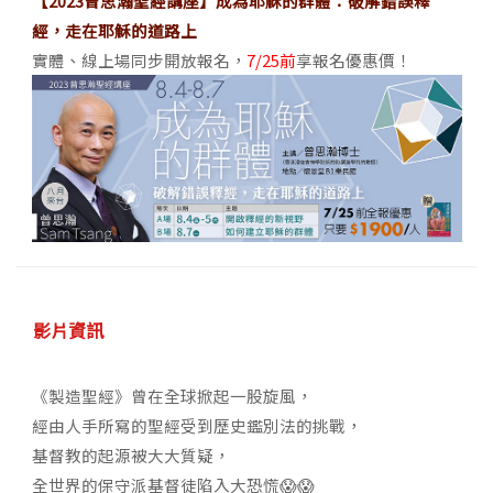
【2023曾思瀚聖經講座】成為耶穌的群體：破解錯誤釋
經，走在耶穌的道路上
實體、線上場同步開放報名，
7/25前
享報名優惠價！
影片資訊
《製造聖經》曾在全球掀起一股旋風，
經由人手所寫的聖經受到歷史鑑別法的挑戰，
基督教的起源被大大質疑，
全世界的保守派基督徒陷入大恐慌😱😱