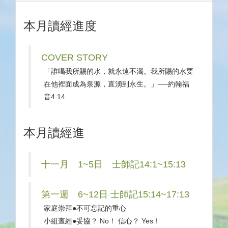
本月讀經進度
COVER STORY
「誰喝我所賜的水，就永遠不渴。我所賜的水要
在他裡面成為泉源，直湧到永生。」──約翰福
音4:14
本月讀經進
十一月 1~5日 士師記14:1~15:13
第一週 6~12日 士師記15:14~17:13
家庭崇拜●不可忘記的重心
小組查經●妥協？ No！ 信心？ Yes！