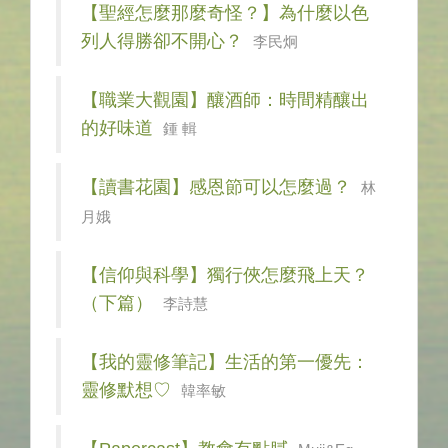
【聖經怎麼那麼奇怪？】為什麼以色
列人得勝卻不開心？
李民炯
【職業大觀園】釀酒師：時間精釀出
的好味道
鍾 輯
【讀書花園】感恩節可以怎麼過？
林
月娥
【信仰與科學】獨行俠怎麼飛上天？
（下篇）
李詩慧
【我的靈修筆記】生活的第一優先：
靈修默想♡
韓率敏