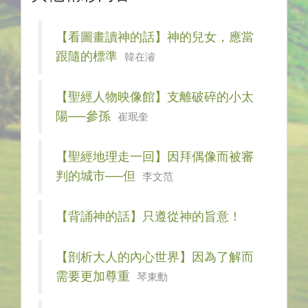
【看圖畫讀神的話】神的兒女，應當
跟隨的標準
韓在濬
【聖經人物映像館】支離破碎的小太
陽──參孫
崔珉奎
【聖經地理走一回】因拜偶像而被審
判的城市──但
李文范
【背誦神的話】只遵從神的旨意！
【剖析大人的內心世界】因為了解而
需要更加尊重
琴東勳