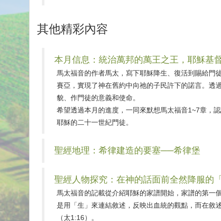
其他精彩內容
本月信息：統治萬邦的萬王之王，耶穌基
馬太福音的作者馬太，寫下耶穌降生、復活到賜給門
賽亞，實現了神在舊約中向祂的子民許下的諾言。透
貌、作門徒的意義和使命。
希望透過本月的進度，一同來默想馬太福音1~7章，
耶穌的二十一世紀門徒。
聖經地理：希律建造的要塞──希律堡
聖經人物探究：在神的話面前全然降服的
馬太福音的記載從介紹耶穌的家譜開始，家譜的第一
是用「生」來連結敘述，反映出血統的觀點，而在敘
（太1:16）。