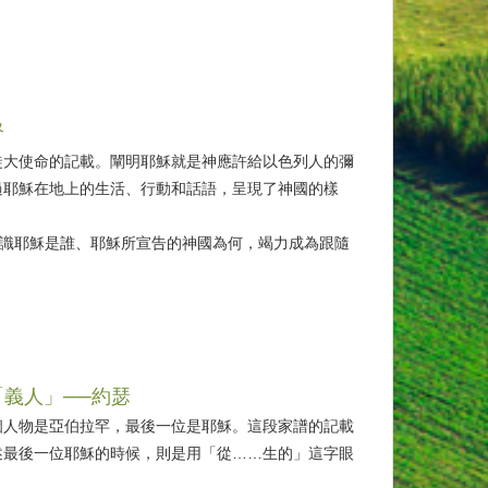
督
徒大使命的記載。闡明耶穌就是神應許給以色列人的彌
過耶穌在地上的生活、行動和話語，呈現了神國的樣
認識耶穌是誰、耶穌所宣告的神國為何，竭力成為跟隨
「義人」──約瑟
個人物是亞伯拉罕，最後一位是耶穌。這段家譜的記載
述最後一位耶穌的時候，則是用「從……生的」這字眼