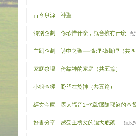
古今泉源：神聖
特別企劃：你珍惜什麼，就會擁有什麼
克
主題企劃：詩中之聖──查理‧衛斯理（共
家庭祭壇：倚靠神的家庭（共五篇）
小組查經：盼望在於神（共五篇）
經文金庫：馬太福音1~7章/跟隨耶穌的
好書分享：感受主禱文的強大底蘊！
鍾政