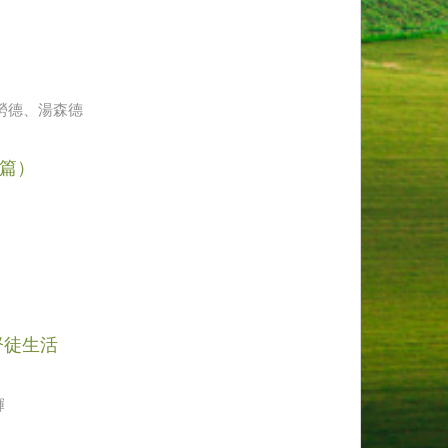
勞德、湯森德
四篇）
基督徒生活
輝