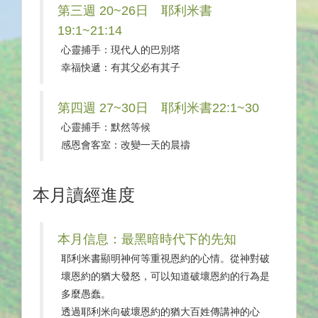
第三週 20~26日 耶利米書
19:1~21:14
心靈捕手：現代人的巴別塔
幸福快遞：有其父必有其子
第四週 27~30日 耶利米書22:1~30
心靈捕手：默然等候
感恩會客室：改變一天的晨禱
本月讀經進度
本月信息：最黑暗時代下的先知
耶利米書顯明神何等重視恩約的心情。從神對破
壞恩約的猶大發怒，可以知道破壞恩約的行為是
多麼愚蠢。
透過耶利米向破壞恩約的猶大百姓傳講神的心