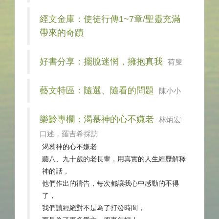
經文金庫：使徒行傳1~7章/聖靈充滿
帶來的奇蹟
好書分享：擺脫迷惘，擁抱真我
荷叟
藝文特區：隨選、隨看的問題
陳小小
樂齡專欄：渴慕神的心不嫌老
林炳宏
口述，羅吉希採訪
渴慕神的心不嫌老
聽八、九十歲的老長輩，用真實的人生經歷解釋
神的話，
他們作出的禱告，每次都讓我心中感動的不得
了，
我們讀經絕對不是為了打發時間，