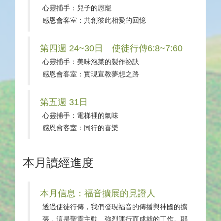
心靈捕手：兒子的恩寵
感恩會客室：共創彼此相愛的回憶
第四週 24~30日 使徒行傳6:8~7:60
心靈捕手：美味泡菜的製作祕訣
感恩會客室：實現宣教夢想之路
第五週 31日
心靈捕手：電梯裡的氣味
感恩會客室：同行的喜樂
本月讀經進度
本月信息：福音擴展的見證人
透過使徒行傳，我們發現福音的傳播與神國的擴
張，這是聖靈主動、強烈運行而成就的工作。耶