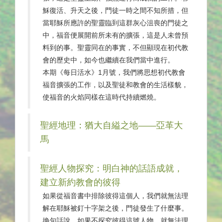
穌復活、升天之後，門徒一時之間不知所措，但
當耶穌所應許的聖靈臨到這群灰心沮喪的門徒之
中，福音便展開前所未有的擴張，這是人未曾預
料到的事。聖靈同在的事實，不但顯現在初代教
會的歷史中，如今也繼續在我們當中進行。
本期《每日活水》1月號，我們將思想初代教會
福音擴張的工作，以及聖徒和教會的生活樣貌，
使福音的火焰同樣在這時代持續燃燒。
聖經地理：猶大自縊之地——亞革大
馬
聖經人物探究：明白神的話語成就，
建立新約教會的彼得
如果從福音書中排除彼得這個人，我們就無法理
解在耶穌被釘十字架之後，門徒發生了什麼事。
換句話說，如果不探究彼得這號人物，就無法理