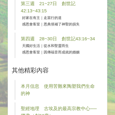
第三週 21~27日 創世記
42:13~43:15
好家在有主｜走當行的道
感恩會客室｜恩典填補了神聖的損失
第四週 28~30日 創世記43:16~34
天國好生活｜從水和聖靈而生
感恩會客室｜因傳福音而成就的婚姻
其他精彩內容
本月信息 使用苦難來陶塑我們生命
的神
聖經地理 古埃及的最高宗教中心──