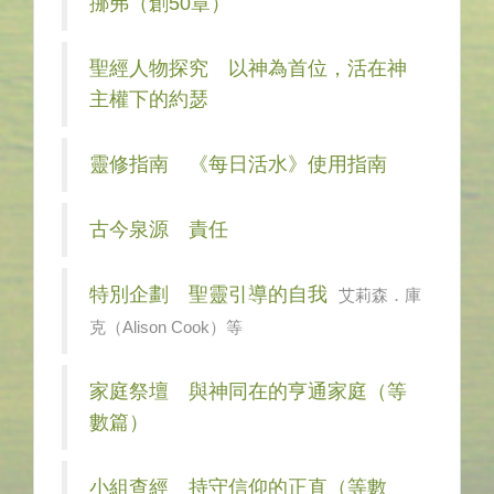
挪弗（創50章）
聖經人物探究 以神為首位，活在神
主權下的約瑟
靈修指南 《每日活水》使用指南
古今泉源 責任
特別企劃 聖靈引導的自我
艾莉森．庫
克（Alison Cook）等
家庭祭壇 與神同在的亨通家庭（等
數篇）
小組查經 持守信仰的正直（等數