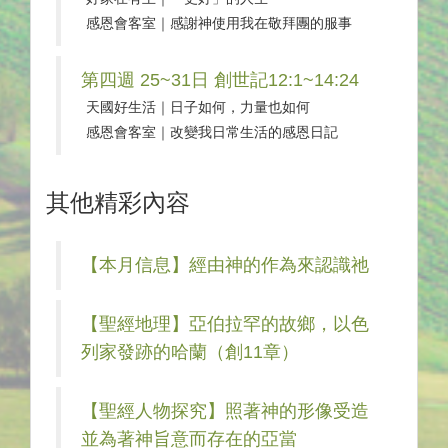
感恩會客室｜感謝神使用我在敬拜團的服事
第四週 25~31日 創世記12:1~14:24
天國好生活｜日子如何，力量也如何
感恩會客室｜改變我日常生活的感恩日記
其他精彩內容
【本月信息】經由神的作為來認識祂
【聖經地理】亞伯拉罕的故鄉，以色
列家發跡的哈蘭（創11章）
【聖經人物探究】照著神的形像受造
並為著神旨意而存在的亞當