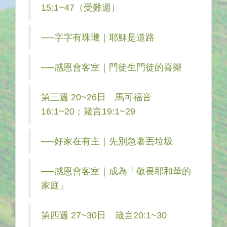
15:1~47（受難週）
──字字有珠璣｜耶穌是道路
──感恩會客室｜門徒生門徒的喜樂
第三週 20~26日 馬可福音
16:1~20；箴言19:1~29
──好家在有主｜先別急著丟垃圾
──感恩會客室｜成為「敬畏耶和華的
家庭」
第四週 27~30日 箴言20:1~30