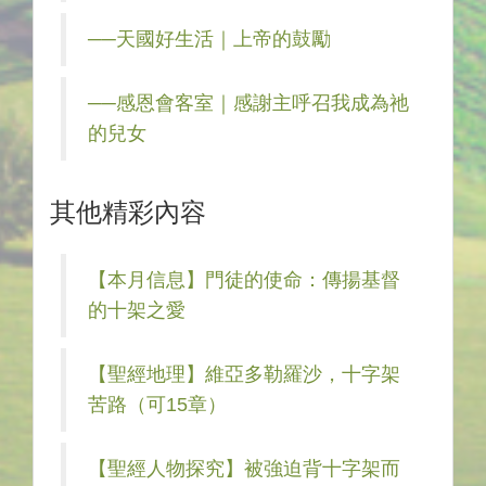
──天國好生活｜上帝的鼓勵
──感恩會客室｜感謝主呼召我成為祂
的兒女
其他精彩內容
【本月信息】門徒的使命：傳揚基督
的十架之愛
【聖經地理】維亞多勒羅沙，十字架
苦路（可15章）
【聖經人物探究】被強迫背十字架而