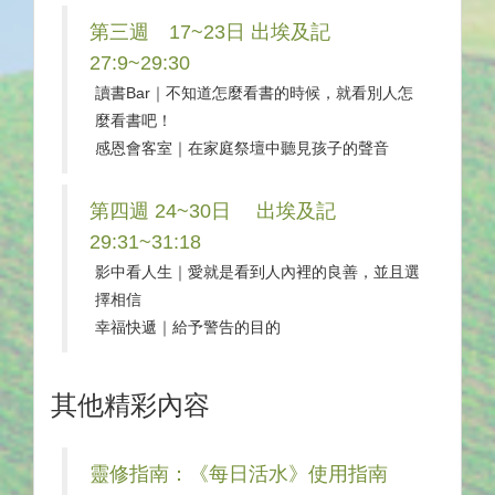
第三週 17~23日 出埃及記
27:9~29:30
讀書Bar｜不知道怎麼看書的時候，就看別人怎
麼看書吧！
感恩會客室｜在家庭祭壇中聽見孩子的聲音
第四週 24~30日 出埃及記
29:31~31:18
影中看人生｜愛就是看到人內裡的良善，並且選
擇相信
幸福快遞｜給予警告的目的
其他精彩內容
靈修指南：《每日活水》使用指南