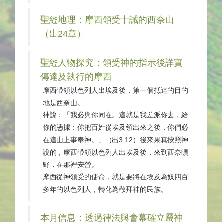
聖經地理：摩西領受十誡的西奈山
（出24章）
聖經人物探究：領受神的指示後詳實
傳達及執行的摩西
摩西帶領以色列人出埃及後，第一個抵達的目的
地是西奈山。
神說：「我必與你同在。這就是我差派你去，給
你的憑據：你把百姓從埃及領出來之後，你們必
在這山上事奉神。」（出3:12）後來果真按照神
說的，摩西帶領以色列人出埃及後，來到西奈曠
野，在那裡安營。
摩西從神領受的使命，就是要將在埃及為奴四百
多年的以色列人，轉化為敬拜神的民族。
本月信息：透過律法與會幕確立屬神