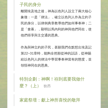
子民的身分
離開埃及地之後，神為以色列人設立了兩大核心
象徵：一是「律法」，確立以色列人作為立約子
民的身分，以律例典章教導他們如何事奉神；二
是「會幕」，顯明以馬內利的神與他們同在，使
他們得享與主交通的恩典。
作為與神立約的子民，甚願我們在默想出埃及記
第22~31章時，能夠全然順從神的話語，從神賜
給以色列人的律法中學習事奉神當有的態度，並
領悟神同在的恩典。
特別企劃：神啊！祢到底要我做什
麼？（上）
狄昂
家庭祭壇：獻上神所喜悅的敬拜