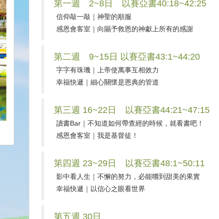
第一週 2~8日 以賽亞書40:18~42:25
信仰敲一敲｜神聖的順服
感恩會客室｜向賜予救恩的神獻上所有的感謝
第二週 9~15日 以賽亞書43:1~44:20
字字有珠璣｜上帝使萬事互相效力
幸福快遞｜細心關懷是恩典的管道
第三週 16~22日 以賽亞書44:21~47:15
讀書Bar｜不知道如何帶查經的時候，就看書吧！
感恩會客室｜我是基督徒！
第四週 23~29日 以賽亞書48:1~50:11
影中看人生｜不懈的努力，必能嚐到甜美的果實
幸福快遞｜以信心之眼看世界
第五週 30日