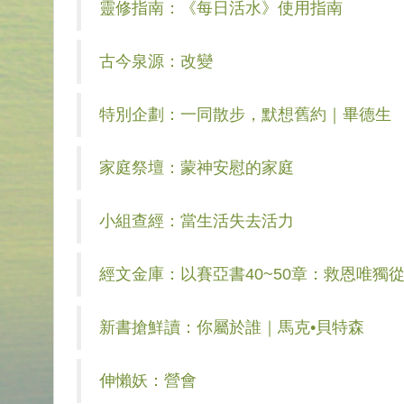
靈修指南：《每日活水》使用指南
古今泉源：改變
特別企劃：一同散步，默想舊約｜畢德生
家庭祭壇：蒙神安慰的家庭
小組查經：當生活失去活力
經文金庫：以賽亞書40~50章：救恩唯獨
新書搶鮮讀：你屬於誰｜馬克•貝特森
伸懶妖：營會