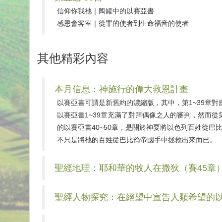
信仰你我祂｜陶罐中的以賽亞書
感恩會客室｜從罪的使者到生命福音的使者
其他精彩內容
本月信息：神施行的偉大救恩計畫
以賽亞書可謂是新舊約的濃縮版，其中，第1~39章對應
以賽亞書1~39章充滿了對拜偶像之人的審判，然而從
的以賽亞書40~50章，是關於神要將以色列百姓從
不只是將祂的百姓從巴比倫帝國手中拯救出來而已。
聖經地理：耶和華的牧人在撒狄（賽45章
聖經人物探究：在絕望中宣告人類希望的