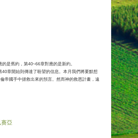
的是舊約，第40~66章對應的是新約。
第40章開始則傳達了盼望的信息。本月我們將要默想
巴比倫帝國手中拯救出來的預言。然而神的救恩計畫，遠
）
以賽亞