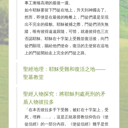
事工漸臻高潮的最後一週。
如今耶穌要留下門徒在地上，升天到神國去了。
然而，即便是在最後的晚餐上，門徒們還是呈現
出不完全的樣貌。耶穌被捕之際，門徒們消失無
蹤，唯有彼得遠遠跟隨，可惜，就連彼得也三次
否認耶穌。耶穌在十字架上受難並復活後，向門
徒們顯現，賜給他們使命，復活的主使留在這地
上的門徒開始走上完全的門徒之路。
聖經地理：耶穌受難和復活之地——
聖墓教堂
聖經人物探究：將耶穌判處死刑的矛
盾人物彼拉多
「在本丟彼拉多手下受難，被釘在十字架上，受
死，埋葬……」，這是正統基督教信仰告白《使
徒信經》的一部分內容。《使徒信經》幾乎是世