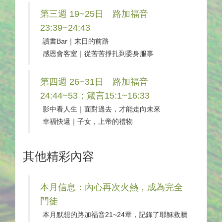
第三週 19~25日 路加福音
23:39~24:43
讀書Bar｜末日的前路
感恩會客室｜從苦苦掙扎到委身服事
第四週 26~31日 路加福音
24:44~53；箴言15:1~16:33
影中看人生｜面對過去，才能走向未來
幸福快遞｜子女，上帝的禮物
其他精彩內容
本月信息：內心再次火熱，成為完全
門徒
本月默想的路加福音21~24章，記錄了耶穌救贖