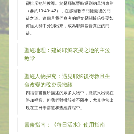
卻排斥祂的教導。於是耶穌暫時退到約旦河東岸
（參約10:40~42），在那裡教導門徒最後的門
徒之道。這個月我們查考的經文是關於信徒要如
何從人群中分別出來，成為耶穌基督真正的門
徒。
聖經地理：建於耶穌哀哭之地的主泣
教堂
聖經人物探究：遇見耶穌後得救且生
命改變的稅吏長撒該
四福音書裡所描述的眾多人物中，撒該只出現在
路加福音。但我們對撒該並不陌生，尤其他常出
現在主日學講道和查經課程中。
靈修指南：《每日活水》使用指南