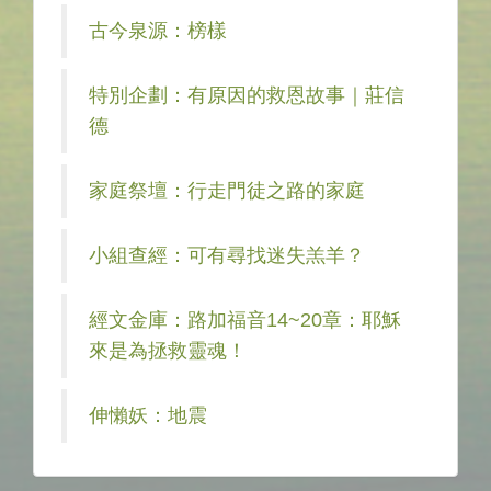
古今泉源：榜樣
特別企劃：有原因的救恩故事｜莊信
德
家庭祭壇：行走門徒之路的家庭
小組查經：可有尋找迷失羔羊？
經文金庫：路加福音14~20章：耶穌
來是為拯救靈魂！
伸懶妖：地震