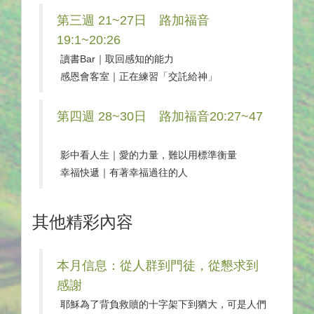
第三週 21~27日 路加福音
19:1~20:26
讀書Bar｜取回感知的能力
感恩會客室｜正在練習「交託給神」
第四週 28~30日 路加福音20:27~47
影中看人生｜愛的力量，難以用標準衡量
幸福快遞｜有著幸福過往的人
其他精彩內容
本月信息：從人群到門徒，從懇求到
感謝
耶穌為了背負救贖的十字架下到猶大，可是人們