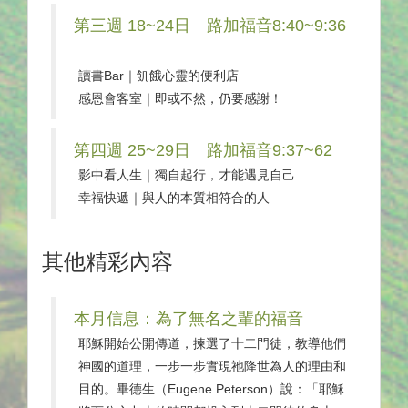
第三週 18~24日 路加福音8:40~9:36
讀書Bar｜飢餓心靈的便利店
感恩會客室｜即或不然，仍要感謝！
第四週 25~29日 路加福音9:37~62
影中看人生｜獨自起行，才能遇見自己
幸福快遞｜與人的本質相符合的人
其他精彩內容
本月信息：為了無名之輩的福音
耶穌開始公開傳道，揀選了十二門徒，教導他們
神國的道理，一步一步實現祂降世為人的理由和
目的。畢德生（Eugene Peterson）說：「耶穌