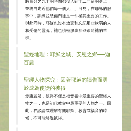
將百分之九十的時間都投入到十二門徒的身上，
並親自走近他們每一個人。」可見，在耶穌的服
事中，訓練並裝備門徒是一件極其重要的工作。
與此同時，耶穌也沒有放棄和忘記那些軟弱的人
和受傷的靈魂，祂也積極服事那些跟隨祂的羊
群。
聖經地理：耶穌之城、安慰之鄉──迦
百農
聖經人物探究：因著耶穌的禱告而勇
於成為使徒的彼得
毋庸置疑，彼得不僅是福音書中最重要的聖經人
物之一，也是初代教會中最重要的人物之一。因
此，在談論或理解有關耶穌、教會或福音的時
候，不可能略過彼得。