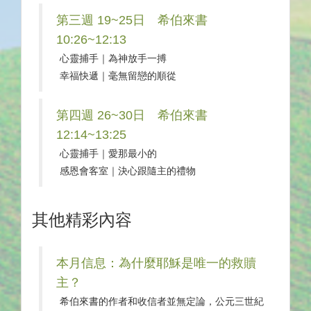
第三週 19~25日 希伯來書
10:26~12:13
心靈捕手｜為神放手一搏
幸福快遞｜毫無留戀的順從
第四週 26~30日 希伯來書
12:14~13:25
心靈捕手｜愛那最小的
感恩會客室｜決心跟隨主的禮物
其他精彩內容
本月信息：為什麼耶穌是唯一的救贖
主？
希伯來書的作者和收信者並無定論，公元三世紀