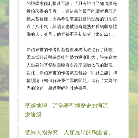
的神學家俄利根甚至說：「只有神自己知道誰是
希伯來書的作者。」這封書信最早的讀者應該是
猶太基督徒，因為希伯來書對舊約聖經的引用超
過了八十次，其讀者也被認為是熟知舊約獻祭禮
儀的人，並且，他們都不是初信者（來5:12）。
希伯來書的作者對基督教和猶太教進行了比較，
因為當時反對基督徒的勢力逐漸壯大，許多猶太
人出身的基督徒面臨再次改宗回猶太教的狀況。
對此，希伯來書的作者就基督論（耶穌是誰）和
救贖論（如何解決我們罪的問題）進行了尤為詳
盡的論述，超過聖經的其他書卷。
聖經地理：流淌著聖經歷史的河流──
汲淪溪
聖經人物探究：人類最早的殉道者、