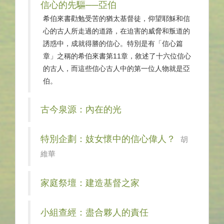
信心的先驅──亞伯
希伯來書勸勉受苦的猶太基督徒，仰望耶穌和信
心的古人所走過的道路，在迫害的威脅和叛道的
誘惑中，成就得勝的信心。特別是有「信心篇
章」之稱的希伯來書第11章，敘述了十六位信心
的古人，而這些信心古人中的第一位人物就是亞
伯。
古今泉源：內在的光
特別企劃：妓女懷中的信心偉人？
胡
維華
家庭祭壇：建造基督之家
小組查經：盡合夥人的責任