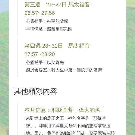
第三週 21~27日 馬太福音
26:57~27:56
心靈捕手：神聖的父親
幸福快遞：超越集體氛圍
第四週 28~31日 馬太福音
27:57~28:20
心靈捕手：以父為先
感恩會客室：我人生中第一個孩子的婚禮
其他精彩內容
本月信息：耶穌基督，偉大的名！
來到世上的萬王之王，祂的名字是「耶穌基
督」。耶穌用了與世人截然不同的想法掌管這
地。因此，我們作為耶穌的門徒，務要認識主耶