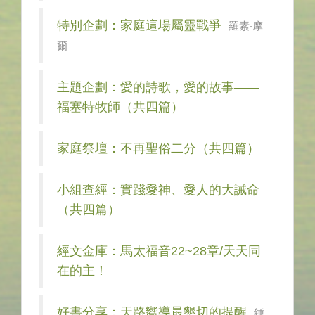
特別企劃：家庭這場屬靈戰爭
羅素‧摩
爾
主題企劃：愛的詩歌，愛的故事——
福塞特牧師（共四篇）
家庭祭壇：不再聖俗二分（共四篇）
小組查經：實踐愛神、愛人的大誡命
（共四篇）
經文金庫：馬太福音22~28章/天天同
在的主！
好書分享：天路嚮導最懇切的提醒
鍾