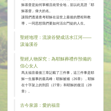
穌基督是如何掌權且統管全地，並以此見證「耶
穌基督」偉大的名。
讓我們透過查考耶穌在這世上最後的歷程和教
導，一同思想我們要如何活出門徒的人生。
聖經地理：流淚谷變成活水江河——
汲淪溪谷
聖經人物探究：為耶穌葬禮作預備的
信心女人
馬太福音最後三章記載了三件事，這三件事是耶
穌一生服事的最高峰：耶穌被補（26章），耶穌
在十字架上的刑罰（27章）和耶穌的復活（28
章）。
古今泉源：愛的福音