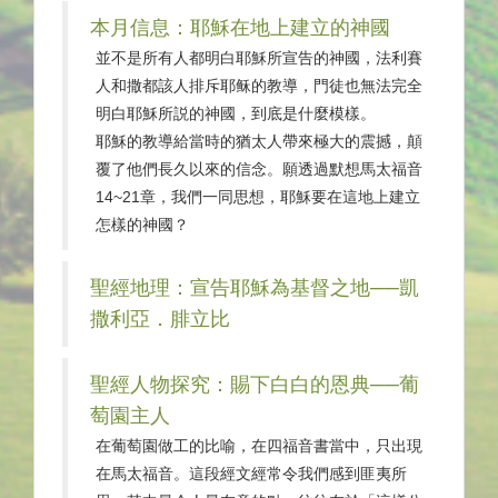
本月信息：耶穌在地上建立的神國
並不是所有人都明白耶穌所宣告的神國，法利賽
人和撒都該人排斥耶稣的教導，門徒也無法完全
明白耶穌所説的神國，到底是什麼模樣。
耶穌的教導給當時的猶太人帶來極大的震撼，顛
覆了他們長久以來的信念。願透過默想馬太福音
14~21章，我們一同思想，耶穌要在這地上建立
怎樣的神國？
聖經地理：宣告耶穌為基督之地──凱
撒利亞．腓立比
聖經人物探究：賜下白白的恩典──葡
萄園主人
在葡萄園做工的比喻，在四福音書當中，只出現
在馬太福音。這段經文經常令我們感到匪夷所