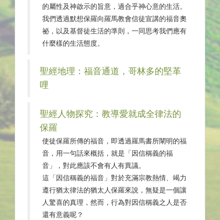
的屬性及神啟示的旨意，過合乎神心意的生活。
我們透過默想保羅向羅馬教會信徒宣講的福音奧
祕，以及基督徒生活的準則，一同思考我們應有
什麼樣的生活態度。
聖經地理：福音通道，哥林多的堅革
哩
聖經人物探究：教導愛就成全律法的
保羅
使徒保羅所傳的福音，即透過羅馬書所闡明的福
音，用一句話來概括，就是「因信稱義的福
音」，對此應該不會有人有異議。
這「因信稱義的福音」對於充滿宗教熱情、竭力
遵行猶太律法的猶太人保羅來說，無疑是一個讓
人驚喜的真理，然而，行為對因信稱義之人是否
還有意義呢？