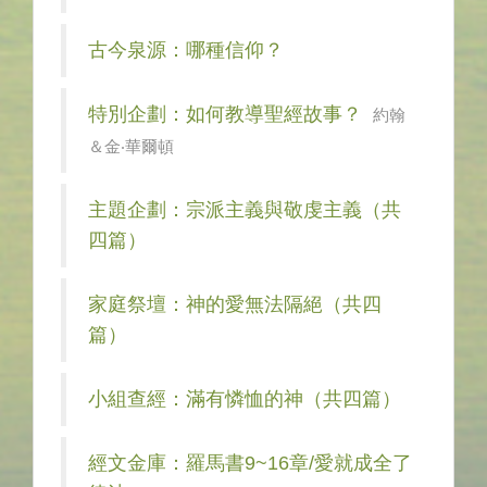
古今泉源：哪種信仰？
特別企劃：如何教導聖經故事？
約翰
＆金‧華爾頓
主題企劃：宗派主義與敬虔主義（共
四篇）
家庭祭壇：神的愛無法隔絕（共四
篇）
小組查經：滿有憐恤的神（共四篇）
經文金庫：羅馬書9~16章/愛就成全了