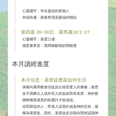
心靈捕手：等在盡頭的那個人
幸福快遞：家庭祭壇是蒙福的開始
第四週 26~30日 羅馬書16:1~27
心靈捕手：蒸蛋口感
感恩會客室：晨間喚醒我的鬧鐘聲
本月讀經進度
本月信息：基督徒應當如何生活
保羅向羅馬教會信徒說出福音驚人的奧祕，救恩
並不因猶太人或外邦人的血統而有差異，神的救
贖唯獨透過恩約的應許才能成就。
信而跟從的人，即進入這恩約成為神的百姓，被
稱為基督徒。因此，基督徒必須藉由聖經認識神