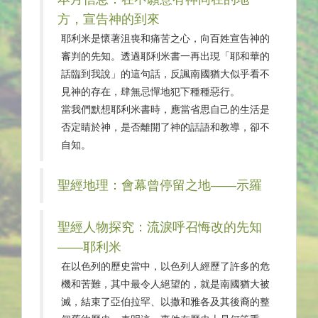
方，宣告神的到來
耶利米是懷著沮喪和痛苦之心，向百姓宣告神的
審判的先知。透過耶利米書一再出現「耶和華的
話臨到我說」的這句話，反諷南國猶大似乎看不
見神的存在，肆無忌憚地犯下種種惡行。
當我們默想耶利米書時，應當省思自己的生活是
否定睛於神，是否離開了神的話語和教導，卻不
自知。
聖經地理：會幕曾停留之地——示羅
聖經人物探究：流淚呼召悔改的先知
——耶利米
在以色列的歷史當中，以色列人經歷了許多的危
機和苦難，其中最令人絕望的，就是南國猶大被
滅，結束了亞伯拉罕、以撒和雅各及其後裔的整