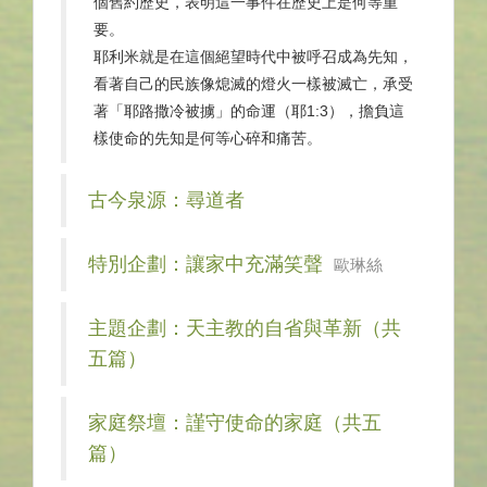
個舊約歷史，表明這一事件在歷史上是何等重
要。
耶利米就是在這個絕望時代中被呼召成為先知，
看著自己的民族像熄滅的燈火一樣被滅亡，承受
著「耶路撒冷被擄」的命運（耶1:3），擔負這
樣使命的先知是何等心碎和痛苦。
古今泉源：尋道者
特別企劃：讓家中充滿笑聲
歐琳絲
主題企劃：天主教的自省與革新（共
五篇）
家庭祭壇：謹守使命的家庭（共五
篇）