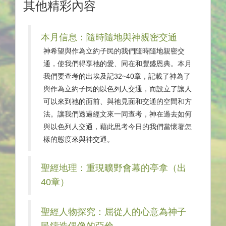
其他精彩內容
本月信息：隨時隨地與神親密交通
神希望與作為立約子民的我們隨時隨地親密交
通，使我們得享祂的愛、同在和豐盛恩典。本月
我們要查考的出埃及記32~40章，記載了神為了
與作為立約子民的以色列人交通，而設立了讓人
可以來到祂的面前、與祂見面和交通的空間和方
法。讓我們透過經文來一同查考，神在過去如何
與以色列人交通，藉此思考今日的我們當懷著怎
樣的態度來與神交通。
聖經地理：重現曠野會幕的亭拿（出
40章）
聖經人物探究：屈從人的心意為神子