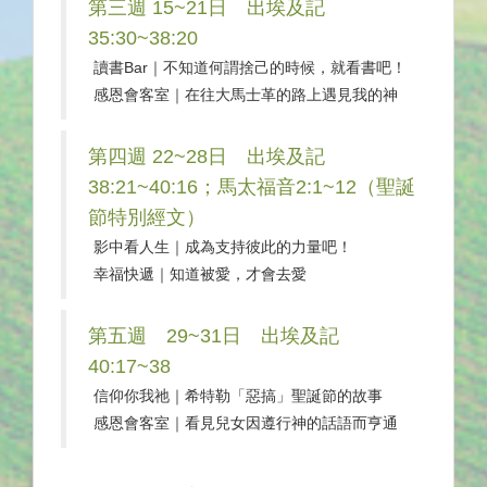
第三週 15~21日 出埃及記
35:30~38:20
讀書Bar｜不知道何謂捨己的時候，就看書吧！
感恩會客室｜在往大馬士革的路上遇見我的神
第四週 22~28日 出埃及記
38:21~40:16；馬太福音2:1~12（聖誕
節特別經文）
影中看人生｜成為支持彼此的力量吧！
幸福快遞｜知道被愛，才會去愛
第五週 29~31日 出埃及記
40:17~38
信仰你我祂｜希特勒「惡搞」聖誕節的故事
感恩會客室｜看見兒女因遵行神的話語而亨通