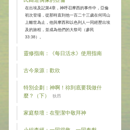
民鑄造偶像的亞倫
在出埃及記第4章，神呼召摩西的事件中，亞倫
初次登場，從那時直到他一百二十三歲在何珥山
上離世為止，他與摩西和以色列人一同經歷出埃
及的旅程，並成為他們的大祭司（參民
33:38）。
靈修指南：《每日活水》使用指南
古今泉源：歡欣
特別企劃：神啊！祢到底要我做什
麼？（下）
狄昂
家庭祭壇：在聖潔中敬拜神