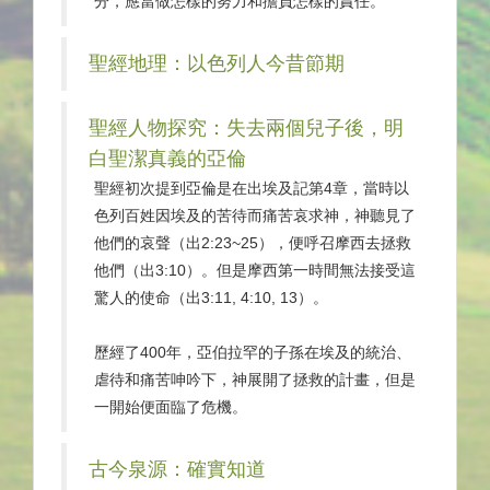
分，應當做怎樣的努力和擔負怎樣的責任。
聖經地理：以色列人今昔節期
聖經人物探究：失去兩個兒子後，明
白聖潔真義的亞倫
聖經初次提到亞倫是在出埃及記第4章，當時以
色列百姓因埃及的苦待而痛苦哀求神，神聽見了
他們的哀聲（出2:23~25），便呼召摩西去拯救
他們（出3:10）。但是摩西第一時間無法接受這
驚人的使命（出3:11, 4:10, 13）。
歷經了400年，亞伯拉罕的子孫在埃及的統治、
虐待和痛苦呻吟下，神展開了拯救的計畫，但是
一開始便面臨了危機。
古今泉源：確實知道