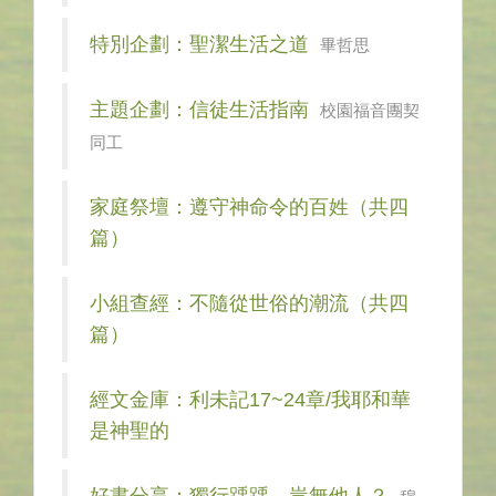
特別企劃：聖潔生活之道
畢哲思
主題企劃：信徒生活指南
校園福音團契
同工
家庭祭壇：遵守神命令的百姓（共四
篇）
小組查經：不隨從世俗的潮流（共四
篇）
經文金庫：利未記17~24章/我耶和華
是神聖的
好書分享：獨行踽踽，豈無他人？