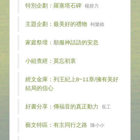
特別企劃：羅塞塔石碑
楊腓力
主題企劃：最美好的禮物
柯樂維
家庭祭壇：順服神話語的安息
小組查經：莫忘初衷
經文金庫：列王紀上8~11章/擁有美好
結局的信心
好書分享：傳福音的真正動力
長工
藝文特區：有主同行之路
陳小小