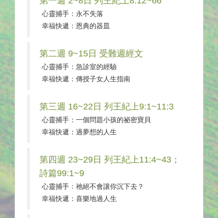
第一週 2~8日 列王紀上8:12~66
心靈捕手：永不失落
幸福快遞：恩典的器皿
第二週 9~15日 受難週經文
心靈捕手：急診室的經驗
幸福快遞：傳授子女人生指南
第三週 16~22日 列王紀上9:1~11:3
心靈捕手：一個問題小孩的祕密寶貝
幸福快遞：過夢想的人生
第四週 23~29日 列王紀上11:4~43；
詩篇99:1~9
心靈捕手：祂絕不會讓你沉下去？
幸福快遞：喜樂地過人生