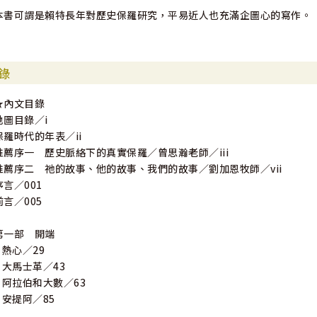
本書可謂是賴特長年對歷史保羅研究，平易近人也充滿企圖心的寫作。
錄
★內文目錄
地圖目錄／i
保羅時代的年表／ii
推薦序一 歷史脈絡下的真實保羅／曾思瀚老師／iii
推薦序二 祂的故事、他的故事、我們的故事／劉加恩牧師／vii
序言／001
前言／005
第一部 開端
1 熱心／29
2 大馬士革／43
3 阿拉伯和大數／63
4 安提阿／85