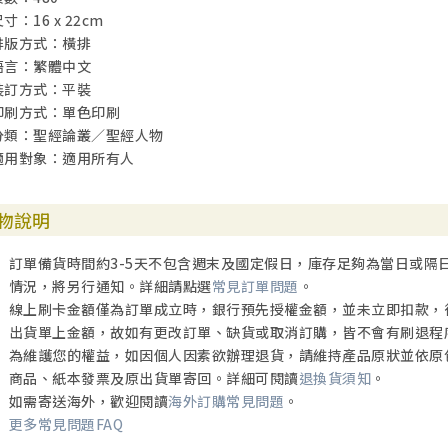
寸：16 x 22cm
排版方式：橫排
語言：繁體中文
裝訂方式：平裝
印刷方式：單色印刷
分類：聖經論叢／聖經人物
適用對象：適用所有人
物說明
訂單備貨時間約3-5天不包含週末及國定假日，庫存足夠為當日或隔
情況，將另行通知。詳細請點選
常見訂單問題
。
線上刷卡金額僅為訂單成立時，銀行預先授權金額，並未立即扣款，
出貨單上金額，故如有更改訂單、缺貨或取消訂購，皆不會有刷退程
為維護您的權益，如因個人因素欲辦理退貨，請維持產品原狀並依原
商品、紙本發票及原出貨單寄回。詳細可閱讀
退換貨須知
。
如需寄送海外，歡迎閱讀
海外訂購常見問題
。
更多常見問題FAQ