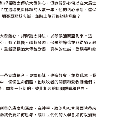
和捍衛猶太傳統大發熱心，但這份熱心何以在大馬士
？在這段史料稀缺的大數十年，他的內心思想、信仰
、彌賽亞耶穌忠誠，並踏上旅行佈道這條路？
大發熱心、捍衛猶太律法，以等候彌賽亞到來。這一
亞，有了轉變。賴特發現，保羅的歸信並非從猶太教
，重新建構猶太傳統對獨一真神的忠誠，對稱義和終
一帶宣講福音、見證耶穌、建造教會，並為此寫下我
中一個個生命個體，他以牧者的關懷和愛牧養他們；
爭，開創一個新的、彼此相容的信仰群體和世界。
創舉的廣度和深度，在神學、政治和社會層面皆帶來
訴我們要如何思考，讓世世代代的人學會如何以彌賽