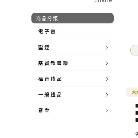
商品分類
電 子 書
聖 經
基 督 教 書 籍
新 舊 約 聖 經
福 音 禮 品
簡 體 聖 經
聖 經 論 叢
和 合 本
內
一 般 禮 品
英 文 聖 經
神 學 類
福 音 飾 品 配 件
和 合 本 標 點
參 考 書 工 具 書
音 樂
外 文 聖 經
實 踐 神 學
福 音 家 飾 用 品
一 般 卡 片
新 標 點 和 合 本
K J V
摩 西 五 經
系 統 神 學
福 音 項 鍊
讀 經 法
中 外 文 聖 經
教 會 歷 史
福 音 生 活 雜 貨
一 般 文 具
詩 本 樂 譜
和 合 本 修 訂 版
E S V
歷 史 書
神 、 創 造
宣 教 差 傳
福 音 耳 環 / 耳 夾
福 音 桌 飾 品
萬 用 卡
釋 經 法
創 世 記