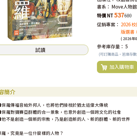
書系：
Move人物
537
特價 NT
680
促銷專案：
2026
版選書 
( 2026年
參考庫存量：
5
試讀
(可訂購商品，若庫存
加入購物車
容簡介
■保羅傳福音給外邦人，也將他們接枝於猶太這偉大傳統
■保羅對彌賽亞群體的合一景象，也意外創造一個跨文化的社會
■他不是創造一個新的宗教，乃是創造新的人、新的群體、新的世界
保羅，究竟是一位什麼樣的人物？