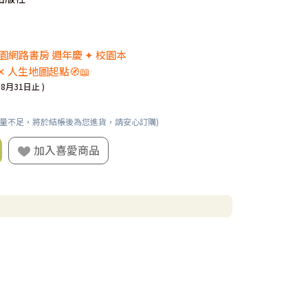
館
 校園網路書房 週年慶 ✦ 校園本
✕ 人生地圖起點🧭📖
08月31日止 )
數量不足，將於結帳後為您進貨，請安心訂購)
加入喜愛商品