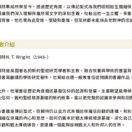
賴特集結所學至今，透過歷史角度，以傳記型式為我們栩栩如生描繪保
僅讓我們深入理解保羅所寫文字的深刻含義，勾勒出他一生立體、多重
響背後，他也曾為此受挫、懷疑和憂傷，但至終都未能抹去他對神的忠
者介紹
特N. T. Wright（1948-）
賴特是英國著名的新約聖經研究學者和主教，融合牧養與學術的豐富背
僅書寫嚴謹的學術研究著作，也寫給合適一般教會信徒閱讀的書籍作品
此外，他著墨從歷史角度描述基督信仰的起源和發展，主要期望能帶領
太信仰、舊約聖經根源基礎的新約敘事，能以更完整的認識來參與和回
本書雖是傳記型式，但賴特仍以此方式來描述保羅信仰觀的建構。有別
描繪在保羅的內心和思想，如何仍舊本於猶太傳統根源基礎，深化自己
末觀和猶太傳統禱告，更建構一個能夠容納猶太人和外邦人的世界。