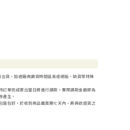
日出貨，如遇廠商調貨時間延長或絕版、缺貨等特殊
待訂單完成寄出當日將進行請款，實際請款金額即為
序產生。
包裝包好，於收到商品鑑賞期七天內，將與欲退貨之