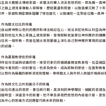
出生自大數猶太傳統家庭、承襲法利賽人流派思想的他，原為獨一真神
革之路上遇見拿撒勒人耶穌後，歷經震盪和質變，以致返鄉沉默了十年
世界、家庭和親密關係醞釀了哪些變化，以致讓他一生對這位獨一真神
╴作為猶太拉比的保羅
他自幼將神對以色列的應許和律法銘記在心，效法非尼哈和以利亞為神
切直到他在大馬士革路上遇見耶穌、發現耶穌就是那位神所應許的彌賽
改信另一個宗教，而是在猶太思想基礎上深化自己對神應許實現的認識
末的認識。
╴作為基督教使徒的保羅
秉持這份忠誠與認識的他，接受巴拿巴的邀請展開宣教旅程，在亞細亞
們如今看到的一封封書信。他承負使命，成為耶穌的使徒，在面對教會
並以對何為稱義的嶄新洞見和理解，帶領猶太人與外邦人跨越扞格與紛
╴作為跨文化公共知識分子的保羅
他由信仰產出的思想、書信與行動，其深刻的神學闡述、細膩的表達及
跨越時空、深遠至今的影響。他不單告訴我們思想的內容是什麼，更告
亞為中心的思維方式回應當代與未來的挑戰。