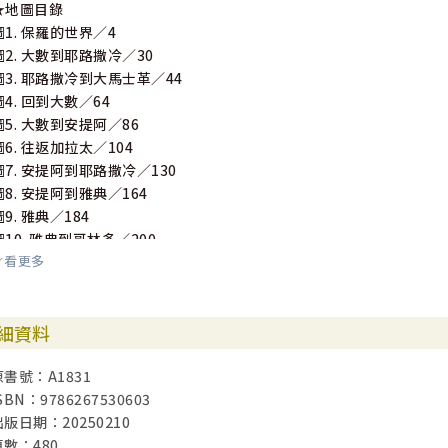
★地圖目錄
圖1. 保羅的世界／4
圖2. 大數到耶路撒冷／30
圖3. 耶路撒冷到大馬士革／44
圖4. 回到大數／64
圖5. 大數到安提阿／86
圖6. 往返加拉太／104
圖7. 安提阿到耶路撒冷／130
圖8. 安提阿到雅典／164
圖9. 雅典／184
圖10. 雅典到哥林多／200
看更多
圖11. 小亞細亞的巡迴旅行／226
圖12. 以弗所／262
圖13. 以弗所到哥林多／294
細資料
圖14. 哥林多到耶路撒冷／328
圖15. 凱撒利亞到羅馬／362
原書號：A1831
圖16. 保羅的世界／384
SBN：9786267530603
出版日期：20250210
頁數：480