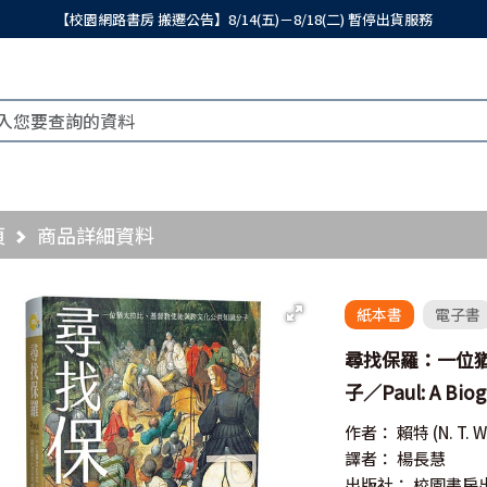
【校園網路書房 搬遷公告】8/14(五)－8/18(二) 暫停出貨服務
頁
商品詳細資料
紙本書
電子書
尋找保羅：一位
子／Paul: A Biog
作者：
賴特
(N. T. 
譯者：
楊長慧
出版社：
校園書房