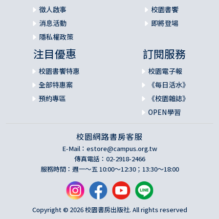
徵人啟事
校園書饗
消息活動
即將登場
隱私權政策
注目優惠
訂閱服務
校園書饗特惠
校園電子報
全部特惠案
《每日活水》
預約專區
《校園雜誌》
OPEN學習
校園網路書房客服
E-Mail：
estore@campus.org.tw
傳真電話：02-2918-2466
服務時間：週一～五 10:00～12:30；13:30～18:00
Copyright © 2026 校園書房出版社. All rights reserved