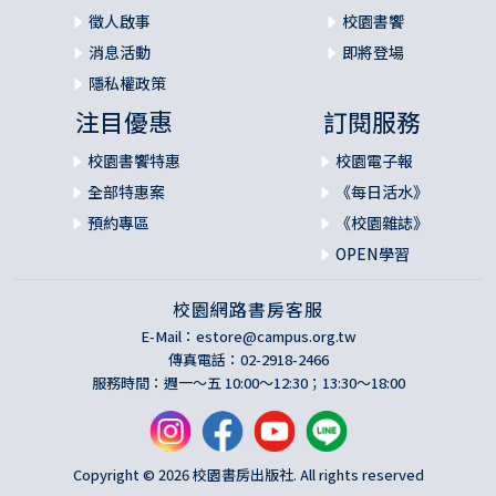
徵人啟事
校園書饗
消息活動
即將登場
隱私權政策
注目優惠
訂閱服務
校園書饗特惠
校園電子報
全部特惠案
《每日活水》
預約專區
《校園雜誌》
OPEN學習
校園網路書房客服
E-Mail：
estore@campus.org.tw
傳真電話：02-2918-2466
服務時間：週一～五 10:00～12:30；13:30～18:00
Copyright © 2026 校園書房出版社. All rights reserved