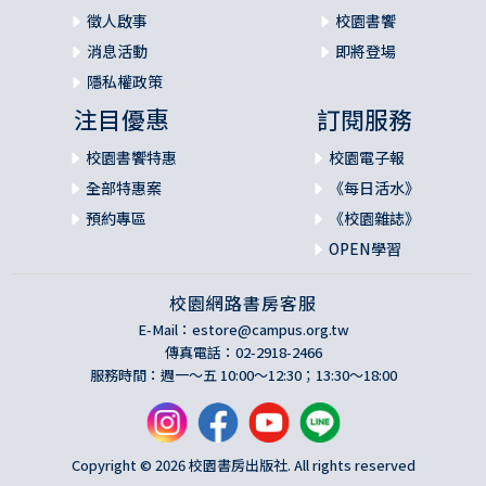
徵人啟事
校園書饗
消息活動
即將登場
隱私權政策
注目優惠
訂閱服務
校園書饗特惠
校園電子報
全部特惠案
《每日活水》
預約專區
《校園雜誌》
OPEN學習
校園網路書房客服
E-Mail：
estore@campus.org.tw
傳真電話：02-2918-2466
服務時間：週一～五 10:00～12:30；13:30～18:00
Copyright © 2026 校園書房出版社. All rights reserved