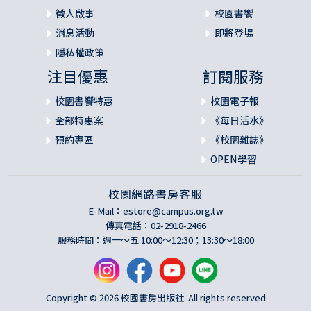
徵人啟事
校園書饗
消息活動
即將登場
隱私權政策
注目優惠
訂閱服務
校園書饗特惠
校園電子報
全部特惠案
《每日活水》
預約專區
《校園雜誌》
OPEN學習
校園網路書房客服
E-Mail：
estore@campus.org.tw
傳真電話：02-2918-2466
服務時間：週一～五 10:00～12:30；13:30～18:00
Copyright © 2026 校園書房出版社. All rights reserved