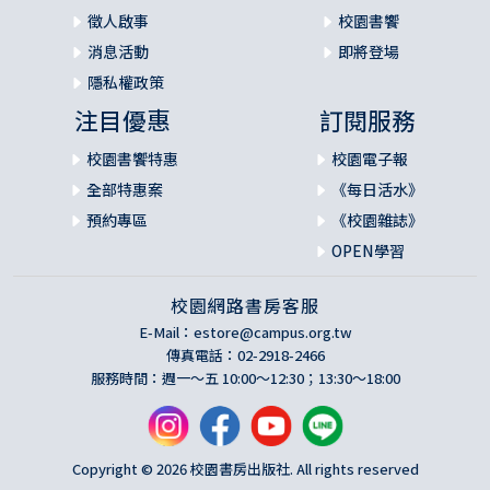
徵人啟事
校園書饗
消息活動
即將登場
隱私權政策
注目優惠
訂閱服務
校園書饗特惠
校園電子報
全部特惠案
《每日活水》
預約專區
《校園雜誌》
OPEN學習
校園網路書房客服
E-Mail：
estore@campus.org.tw
傳真電話：02-2918-2466
服務時間：週一～五 10:00～12:30；13:30～18:00
Copyright © 2026 校園書房出版社. All rights reserved