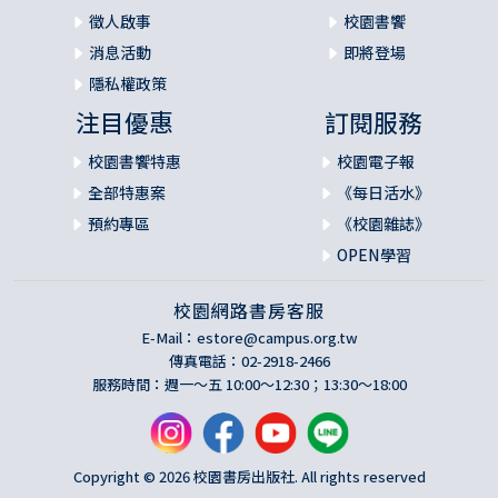
徵人啟事
校園書饗
消息活動
即將登場
隱私權政策
注目優惠
訂閱服務
校園書饗特惠
校園電子報
全部特惠案
《每日活水》
預約專區
《校園雜誌》
OPEN學習
校園網路書房客服
E-Mail：
estore@campus.org.tw
傳真電話：02-2918-2466
服務時間：週一～五 10:00～12:30；13:30～18:00
Copyright © 2026 校園書房出版社. All rights reserved