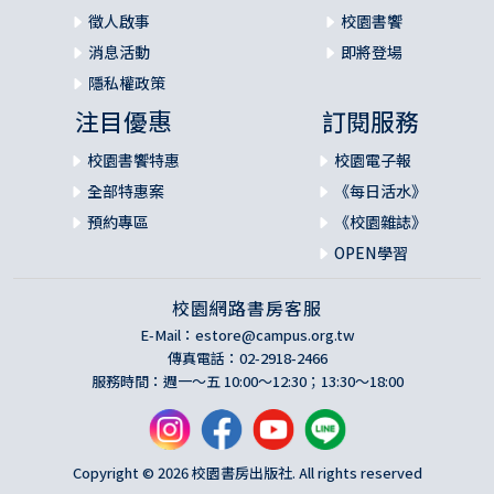
徵人啟事
校園書饗
消息活動
即將登場
隱私權政策
注目優惠
訂閱服務
校園書饗特惠
校園電子報
全部特惠案
《每日活水》
預約專區
《校園雜誌》
OPEN學習
校園網路書房客服
E-Mail：
estore@campus.org.tw
傳真電話：02-2918-2466
服務時間：週一～五 10:00～12:30；13:30～18:00
Copyright © 2026 校園書房出版社. All rights reserved